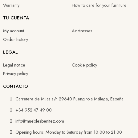
€518.47
€547.81
€517.69
€517.69
Warranty
How to care for your furniture
TU CUENTA
My account
Addresses
Order history
LEGAL
Legal notice
Cookie policy
Privacy policy
CONTACTO
Carretera de Mijas s/n 29640 Fuengirola Málaga, España
+34 952 47 49 00
info@mueblesbenitez.com
Opening hours: Monday to Saturday from 10:00 to 21:00