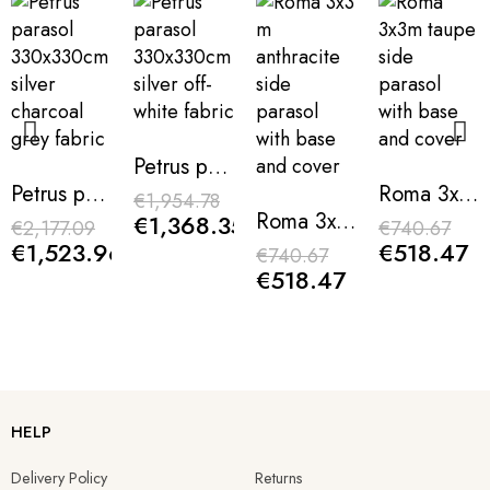
Petrus parasol 330x330cm silver off-white fabric
Petrus parasol 330x330cm silver charcoal grey fabric
Roma 3x3m taupe side parasol with base and cover
€1,954.78
Roma 3x3 m anthracite side parasol with base and cover
€1,368.35
€2,177.09
€740.67
€1,523.96
€518.47
€740.67
€518.47
Roma 3x3m light grey side parasol with base and cover
Roma 3x3 m side parasol with wood effect finish
Roma 3x3m mocca side parasol with base and cover
Roma 3-meter lime green side parasol with base and cover
HELP
€740.67
€782.58
€739.56
€739.56
Delivery Policy
Returns