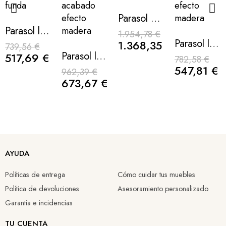
Parasol petrus 330x330cm plata tejido blanco roto
Parasol lateral Roma 3×3 m mocca con base y funda
1.954,78 €
Parasol lateral Roma 3×3 m con acabado efecto madera
1.368,35 €
739,56 €
Parasol lateral Roma 3×3 m con luz LED solar y acabado efecto madera
517,69 €
782,58 €
547,81 €
962,39 €
673,67 €
Parasol lateral Roma 3×3 metros blanco con luz LED solar
Parasol lateral Roma 3 metros verde lima con base y funda
Parasol lateral Roma 3×3 m antracita con base y funda
Parasol lateral Roma 3×3 m taupe con base y funda
AYUDA
916,86 €
739,56 €
740,67 €
740,67 €
Políticas de entrega
Cómo cuidar tus muebles
641,80 €
517,69 €
518,47 €
518,47 €
Política de devoluciones
Asesoramiento personalizado
Garantía e incidencias
TU CUENTA