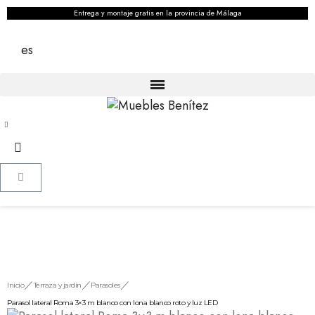
Entrega y montaje gratis en la provincia de Málaga
es
Inicio
Terraza y jardín
Parasoles
Parasol lateral Roma 3×3 m blanco con lona blanco roto y luz LED