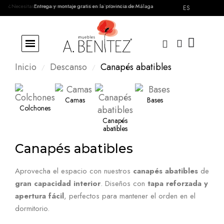
¿Necesitas asesoramiento personalizado?
Entrega y montaje gratis en la provincia de Málaga
Contáctanos
ES
Inicio
Descanso
Canapés abatibles
Camas
Bases
Colchones
Canapés
abatibles
Canapés abatibles
Aprovecha el espacio con nuestros
canapés abatibles
de
gran capacidad interior
. Diseños con
tapa reforzada y
apertura fácil
, perfectos para mantener el orden en el
dormitorio.