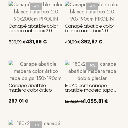
-20%
-20%
Canapé abatible color
Canapé abatible color
blanco naturbox 2.0
blanco naturbox 2.0
90x200cm PIKOLIN
90x190cm PIKOLIN
431,99 €
392,87 €
539,99 €
491,09 €
-30%
Canapé abatible
180x200cm canapé
madera color ártico
abatible madera tapa
tapa beige 150x190cm
doble glaciar
267,01 €
1.055,81 €
1.508,30 €
-30%