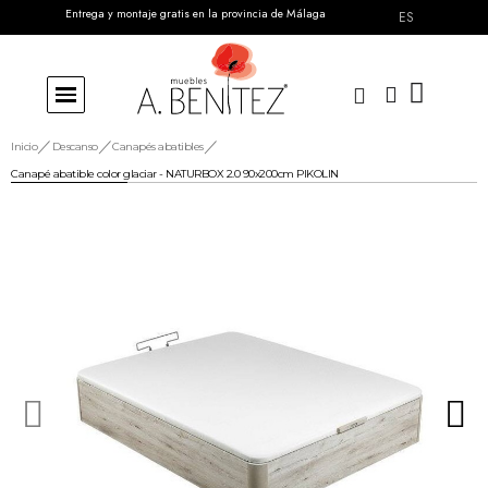
Entrega y montaje gratis en la provincia de Málaga
ES
Inicio
Descanso
Canapés abatibles
Canapé abatible color glaciar - NATURBOX 2.0 90x200cm PIKOLIN