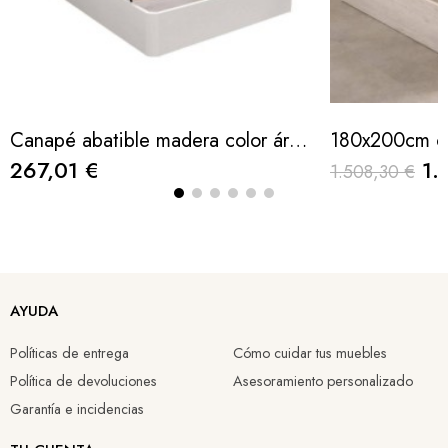
Canapé abatible madera color ártico tapa beige 150x190cm
267,01 €
1.
1.508,30 €
AYUDA
Políticas de entrega
Cómo cuidar tus muebles
Política de devoluciones
Asesoramiento personalizado
Garantía e incidencias