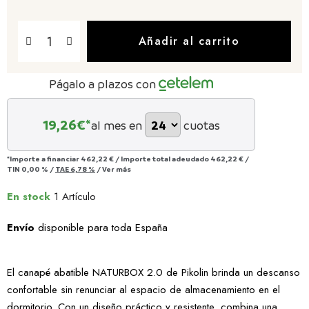
Añadir al carrito
Págalo a plazos con
19,26
€*
al mes en
cuotas
*Importe a financiar
462,22 €
/
Importe total adeudado
462,22 €
/
TIN
0,00 %
/
TAE
6,78 %
/
Ver más
En stock
1 Artículo
Envío
disponible para toda España
El canapé abatible NATURBOX 2.0 de Pikolin brinda un descanso
confortable sin renunciar al espacio de almacenamiento en el
dormitorio. Con un diseño práctico y resistente, combina una