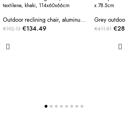
Outdoor reclining chair, aluminum – textilene, khaki, 114x60x66cm
€134.49
€288
€192.13
€411.81