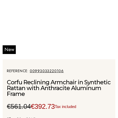
New
REFERENCE
00993033220106
Corfu Reclining Armchair in Synthetic
Rattan with Anthracite Aluminum
Frame
€561.04
€392.73
Tax included