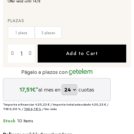
Offer valid until 14/8
PLAZAS
1 plaza
3 plazas
Add to Cart
Págalo a plazos con
17,51
€*
al mes en
cuotas
*Importe a financiar
420,22 €
/
Importe total adeudado
420,22 €
/
TIN
0,00 %
/
TAE
6,78 %
/
Ver más
Stock
10 Items