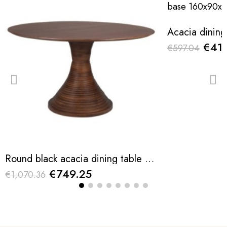
€417
€597.04
Round black acacia dining table 135x76cm
€749.25
€1,070.36