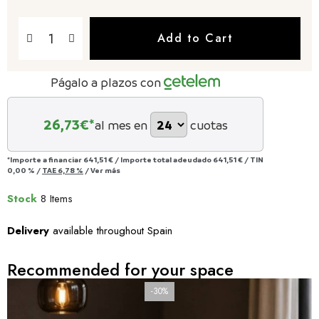
Add to Cart
Págalo a plazos con
26,73
€*
al mes en
cuotas
*Importe a financiar
641,51 €
/
Importe total adeudado
641,51 €
/
TIN
0,00 %
/
TAE
6,78 %
/
Ver más
Stock
8 Items
Delivery
available throughout Spain
Recommended for your space
-30%