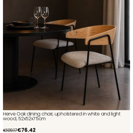
Herve Oak dining chair, upholstered in white and light
wood, 52x52x75cm
€76.42
€109.17