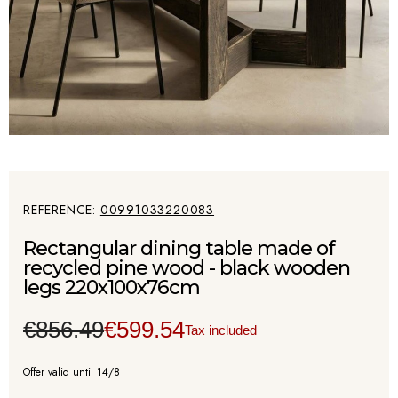
REFERENCE
00991033220083
Rectangular dining table made of
recycled pine wood - black wooden
legs 220x100x76cm
€856.49
€599.54
Tax included
Offer valid until 14/8