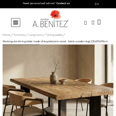
Need personalized advice?
Contact us
EN
Home
Furniture
Living room
Dining tables
Rectangular dining table made of recycled pine wood - black wooden legs 220x100x76cm