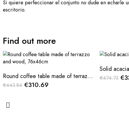
Si quiere perfeccionar el conjunto no dude en echarle 
escritorio.
Find out more
Solid acaci
Round coffee table made of terrazzo and wood, 76x46cm
€3
€474.73
€310.69
€443.84