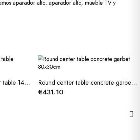
tamos aparador alto, aparador alto, mueble TV y
Oak wood maymai center table 140x65x42cm
Round center table concrete garbet 80x30cm
€431.10