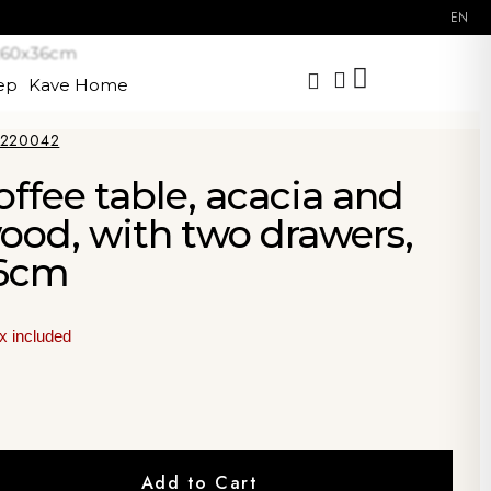
EN
0x60x36cm
ep
Kave Home
3220042
offee table, acacia and
od, with two drawers,
36cm
x included
Add to Cart