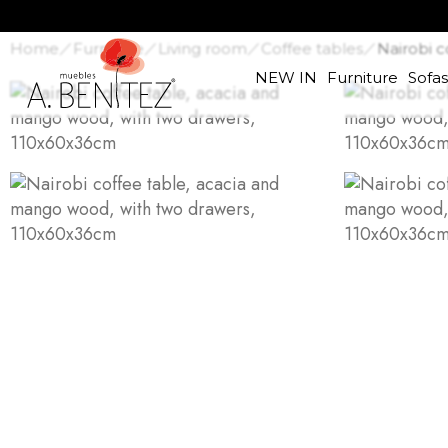
Home
Furniture
Living room
Coffee tables
Nairobi 
NEW IN
Furniture
Sofa