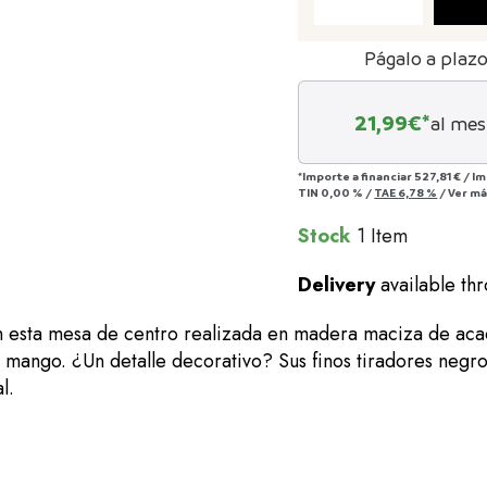
Págalo a plaz
21,99
€*
al mes
*Importe a financiar
527,81 €
/
Im
TIN
0,00 %
/
TAE
6,78 %
/
Ver m
Stock
1 Item
Delivery
available th
 esta mesa de centro realizada en madera maciza de aca
mango. ¿Un detalle decorativo? Sus finos tiradores negro
l.