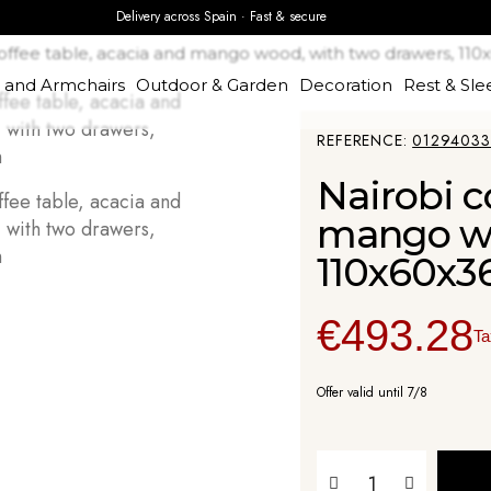
Delivery across Spain · Fast & secure
coffee table, acacia and mango wood, with two drawers, 11
s and Armchairs
Outdoor & Garden
Decoration
Rest & Sle
REFERENCE
0129403
Nairobi c
mango wo
110x60x
€493.28
Ta
Offer valid until 7/8