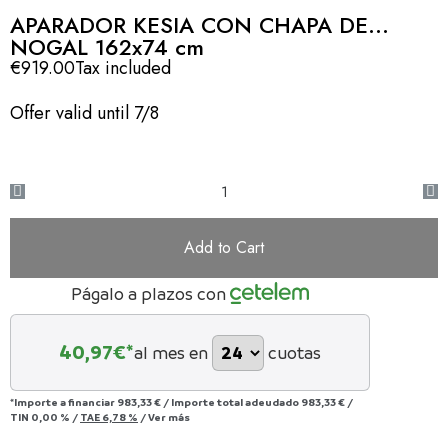
APARADOR KESIA CON CHAPA DE
NOGAL 162x74 cm
€919.00
Tax included
Offer valid until 7/8
Add to Cart
Págalo a plazos con
40,97
€*
al mes en
cuotas
*Importe a financiar
983,33 €
/
Importe total adeudado
983,33 €
/
TIN
0,00 %
/
TAE
6,78 %
/
Ver más