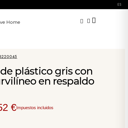
ES
ave Home
3220045
de plástico gris con
rvilíneo en respaldo
52 €
Impuestos incluidos