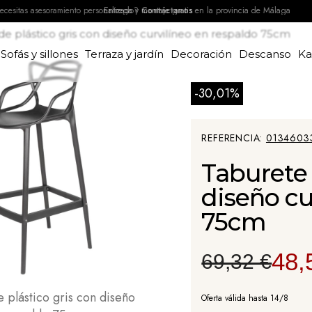
Entrega y montaje gratis en la provincia de Málaga
e plástico gris con diseño curvilíneo en respaldo 75cm
Sofás y sillones
Terraza y jardín
Decoración
Descanso
K
-30,01%
REFERENCIA
0134603
Taburete 
diseño cu
75cm
48,
69,32 €
Oferta válida hasta 14/8