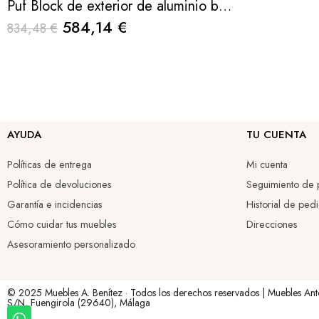
Puf Block de exterior de aluminio beige con cojín en tejido Jalousie 85 cm
584,14 €
834,48 €
AYUDA
TU CUENTA
Políticas de entrega
Mi cuenta
Política de devoluciones
Seguimiento de p
Garantía e incidencias
Historial de ped
Cómo cuidar tus muebles
Direcciones
Asesoramiento personalizado
© 2025 Muebles A. Benítez · Todos los derechos reservados | Muebles Ant
S/N, Fuengirola (29640), Málaga