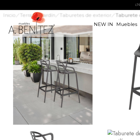
Inicio
Terraza y jardín
Taburetes de exterior
Taburete d
NEW IN
Muebles