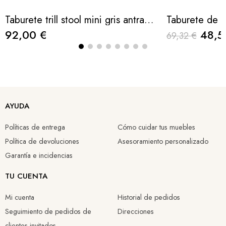
Taburete trill stool mini gris antracita 65cm
92,00 €
48,5
69,32 €
AYUDA
Políticas de entrega
Cómo cuidar tus muebles
Política de devoluciones
Asesoramiento personalizado
Garantía e incidencias
TU CUENTA
Mi cuenta
Historial de pedidos
Seguimiento de pedidos de
Direcciones
clientes invitados