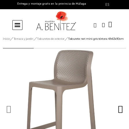
Entrega y montaje gratis en la provincia de Málaga
ES
Inicio
Terraza y jardín
Taburetes de exterior
Taburete net mini gris tórtora 49x53x90cm