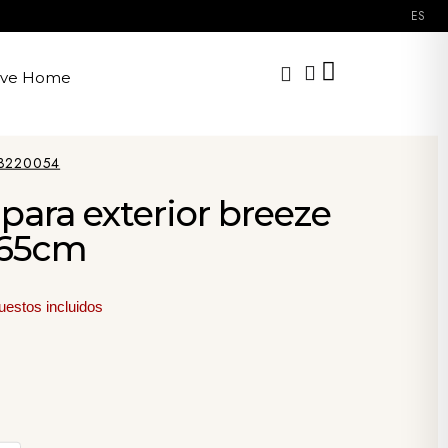
ES
ave Home
3220054
para exterior breeze
 65cm
uestos incluidos