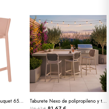
Taburete trill mini rosa bouquet 65cm
Taburete Nexo de polipropileno y textilene gris claro 65 cm
81,67 €
116,67 €