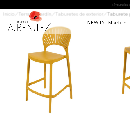
Inicio
Terraza y jardín
Taburetes de exterior
Taburete 
NEW IN
Muebles