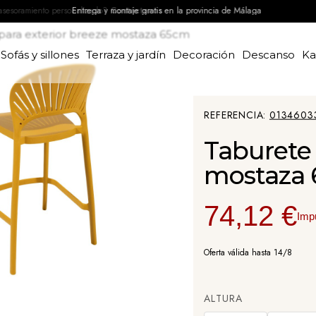
Entrega y montaje gratis en la provincia de Málaga
para exterior breeze mostaza 65cm
Sofás y sillones
Terraza y jardín
Decoración
Descanso
K
REFERENCIA
0134603
Taburete 
mostaza
74,12 €
Imp
Oferta válida hasta 14/8
ALTURA