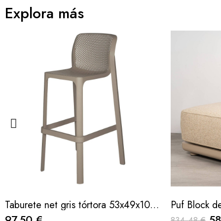
Explora más
Taburete net gris tórtora 53x49x102cm
97,50 €
58
834,48 €