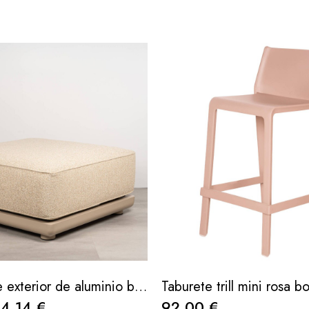
Puf Block de exterior de aluminio beige con cojín en tejido Jalousie 85 cm
4,14 €
92,00 €