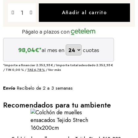
Añadir al carrito
Págalo a plazos con
98,04
€*
al mes en
cuotas
*Importe a financiar
2.352,93 €
/
Importe total adeudado
2.352,93 €
/
TIN
0,00 %
/
TAE
6,78 %
/
Ver más
Envío
Recíbelo de 2 a 3 semanas
Recomendados para tu ambiente