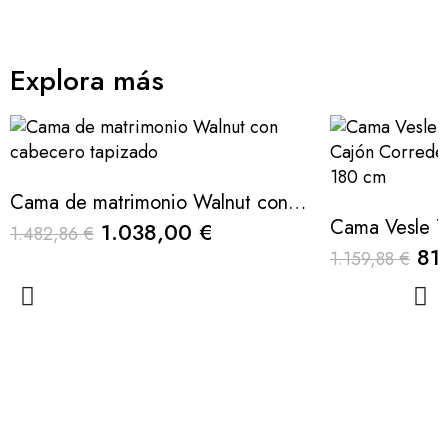
Explora más
Cama de matrimonio Walnut con cabecero tapizado
1.038,00 €
1.482,86 €
81
1.159,88 €