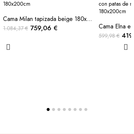
Cama Milan tapizada beige 180x200cm
759,06 €
1.084,37 €
419
599,98 €