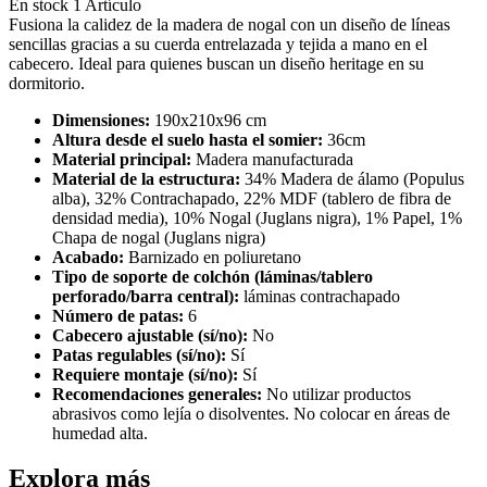
En stock
1 Artículo
Fusiona la calidez de la madera de nogal con un diseño de líneas
sencillas gracias a su cuerda entrelazada y tejida a mano en el
cabecero. Ideal para quienes buscan un diseño heritage en su
dormitorio.
Dimensiones:
190x210x96 cm
Altura desde el suelo hasta el somier:
36cm
Material principal:
Madera manufacturada
Material de la estructura:
34% Madera de álamo (Populus
alba), 32% Contrachapado, 22% MDF (tablero de fibra de
densidad media), 10% Nogal (Juglans nigra), 1% Papel, 1%
Chapa de nogal (Juglans nigra)
Acabado:
Barnizado en poliuretano
Tipo de soporte de colchón (láminas/tablero
perforado/barra central):
láminas contrachapado
Número de patas:
6
Cabecero ajustable (sí/no):
No
Patas regulables (sí/no):
Sí
Requiere montaje (sí/no):
Sí
Recomendaciones generales:
No utilizar productos
abrasivos como lejía o disolventes. No colocar en áreas de
humedad alta.
Explora más