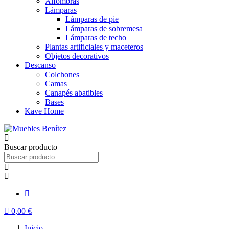
Alfombras
Lámparas
Lámparas de pie
Lámparas de sobremesa
Lámparas de techo
Plantas artificiales y maceteros
Objetos decorativos
Descanso
Colchones
Camas
Canapés abatibles
Bases
Kave Home
Buscar producto
0,00 €
Inicio