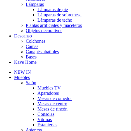
Lámparas
Lámparas de pie
Lámparas de sobremesa
Lámparas de techo
Plantas artificiales y maceteros
Objetos decorativos
Descanso
Colchones
Camas
Canapés abatibles
Bases
Kave Home
NEW IN
Muebles
Salón
Muebles TV
Aparadores
Mesas de comedor
Mesas de centro
Mesas de rincón
Consolas
Vitrinas
Estanterías
Asientos