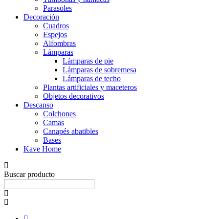
Parasoles
Decoración
Cuadros
Espejos
Alfombras
Lámparas
Lámparas de pie
Lámparas de sobremesa
Lámparas de techo
Plantas artificiales y maceteros
Objetos decorativos
Descanso
Colchones
Camas
Canapés abatibles
Bases
Kave Home
Buscar producto