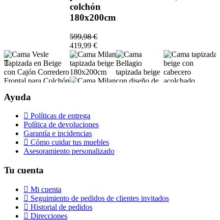
colchón
180x200cm
599,98 €
419,99 €
Ayuda
Políticas de entrega
Cama
Política de devoluciones
Milan
Garantía e incidencias
tapizada
Cómo cuidar tus muebles
beige
Asesoramiento personalizado
Cama Vesle
Cama
180x200cm
Tapizada en
tapizada beig
Tu cuenta
Cama
Beige con Cajón
con cabecero
1.084,37 €
Bellagio
Corredero
acolchado
759,06 €
Mi cuenta
tapizada
Frontal para
180x200
Seguimiento de pedidos de clientes invitados
beige con
Colchón ___cm
Historial de pedidos
diseño de
1.897,39 €
Direcciones