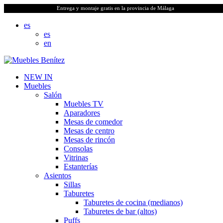
Entrega y montaje gratis en la provincia de Málaga
es
es
en
NEW IN
Muebles
Salón
Muebles TV
Aparadores
Mesas de comedor
Mesas de centro
Mesas de rincón
Consolas
Vitrinas
Estanterías
Asientos
Sillas
Taburetes
Taburetes de cocina (medianos)
Taburetes de bar (altos)
Puffs