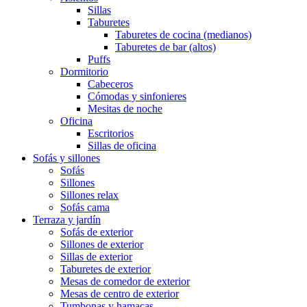
Sillas
Taburetes
Taburetes de cocina (medianos)
Taburetes de bar (altos)
Puffs
Dormitorio
Cabeceros
Cómodas y sinfonieres
Mesitas de noche
Oficina
Escritorios
Sillas de oficina
Sofás y sillones
Sofás
Sillones
Sillones relax
Sofás cama
Terraza y jardín
Sofás de exterior
Sillones de exterior
Sillas de exterior
Taburetes de exterior
Mesas de comedor de exterior
Mesas de centro de exterior
Tumbonas y hamacas