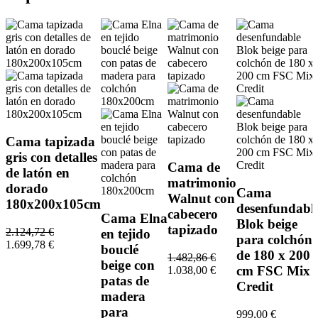
Cama tapizada
gris con detalles
Cama de
de latón en
matrimonio
dorado
Cama
Walnut con
180x200x105cm
desenfundabl
cabecero
Cama Elna
Blok beige
tapizado
2.124,72 €
en tejido
para colchón
1.699,78 €
bouclé
de 180 x 200
1.482,86 €
beige con
cm FSC Mix
1.038,00 €
patas de
Credit
madera
para
999,00 €