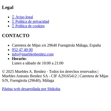
bloque
1.517,91 €
1.159,88 €
811,92 €
Legal
180x200
cm
Aviso legal
Política de privacidad
927,91 €
Política de cookies
649,54 €
CONTACTO
Carretera de Mijas s/n 29640 Fuengirola Málaga, España
952 47 49 00
info@mueblesbenitez.com
Horario:
Lunes a sábado de 10:00 a 21:00
© 2025 Muebles A. Benítez · Todos los derechos reservados |
Muebles Antonio Benítez SA - CIF A29165412 | Carretera de Mijas
S/N, Fuengirola (29640), Málaga
Página web desarrollada por
Shikoba