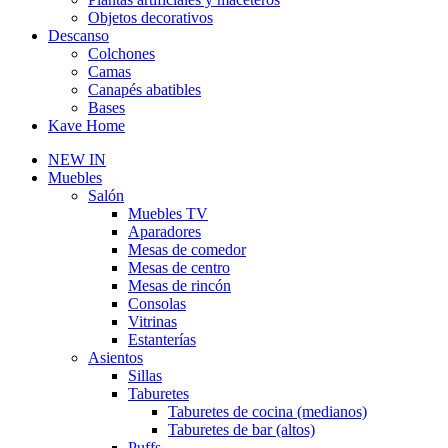
Objetos decorativos
Descanso
Colchones
Camas
Canapés abatibles
Bases
Kave Home
NEW IN
Muebles
Salón
Muebles TV
Aparadores
Mesas de comedor
Mesas de centro
Mesas de rincón
Consolas
Vitrinas
Estanterías
Asientos
Sillas
Taburetes
Taburetes de cocina (medianos)
Taburetes de bar (altos)
Puffs