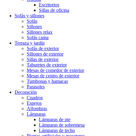
Escritorios
Sillas de oficina
Sofás y sillones
Sofás
Sillones
Sillones relax
Sofás cama
Terraza y jardín
Sofás de exterior
Sillones de exterior
Sillas de exterior
Taburetes de exterior
Mesas de comedor de exterior
Mesas de centro de exterior
Tumbonas y hamacas
Parasoles
Decoración
Cuadros
Espejos
Alfombras
Lámparas
Lámparas de pie
Lámparas de sobremesa
Lámparas de techo
Plantas artificiales y maceteros