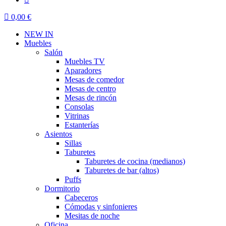
0,00 €
NEW IN
Muebles
Salón
Muebles TV
Aparadores
Mesas de comedor
Mesas de centro
Mesas de rincón
Consolas
Vitrinas
Estanterías
Asientos
Sillas
Taburetes
Taburetes de cocina (medianos)
Taburetes de bar (altos)
Puffs
Dormitorio
Cabeceros
Cómodas y sinfonieres
Mesitas de noche
Oficina