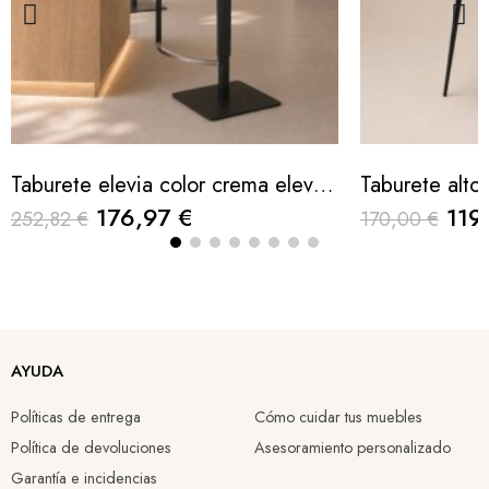
Taburete elevia color crema elevable 44x53x86/111cm
176,97 €
119
252,82 €
170,00 €
AYUDA
Políticas de entrega
Cómo cuidar tus muebles
Política de devoluciones
Asesoramiento personalizado
Garantía e incidencias