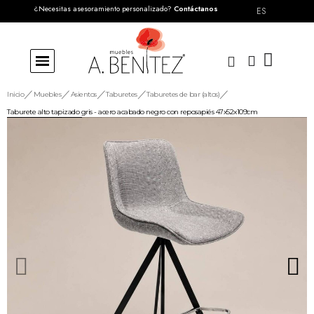
¿Necesitas asesoramiento personalizado?
Contáctanos
ES
Inicio
Muebles
Asientos
Taburetes
Taburetes de bar (altos)
Taburete alto tapizado gris - acero acabado negro con reposapiés 47x52x109cm