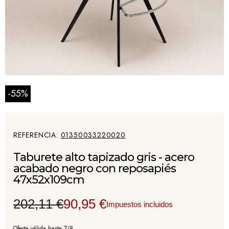
-55%
REFERENCIA
01350033220020
Taburete alto tapizado gris - acero
acabado negro con reposapiés
47x52x109cm
202,11 €
90,95 €
Impuestos incluidos
Oferta válida hasta 7/8