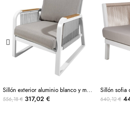
Sillón exterior aluminio blanco y madera de teca soraya 72x83x88cm
317,02 €
4
556,18 €
640,12 €