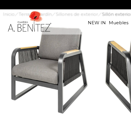
Inicio
Terraza y jardín
Sillones de exterior
Sillón exteri
NEW IN
Muebles