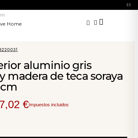
ES
8cm
ave Home
3220031
erior aluminio gris
 y madera de teca soraya
8cm
7,02 €
Impuestos incluidos