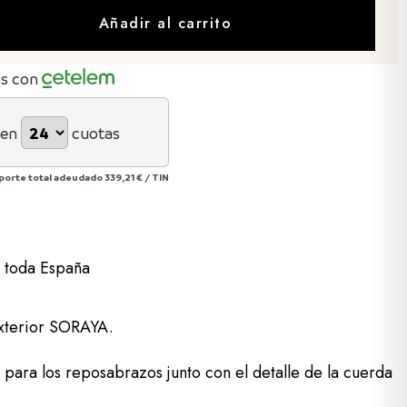
Añadir al carrito
os con
 en
cuotas
porte total adeudado
339,21 €
/
TIN
a toda España
 exterior SORAYA.
 para los reposabrazos junto con el detalle de la cuerda