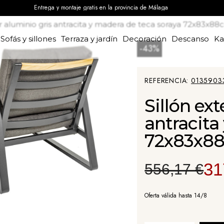
Entrega y montaje gratis en la provincia de Málaga
or aluminio gris antracita y madera de teca soraya 72x83x8
Sofás y sillones
Terraza y jardín
Decoración
Descanso
K
-43%
REFERENCIA
0135903
Sillón ext
antracita
72x83x8
31
556,17 €
Oferta válida hasta 14/8