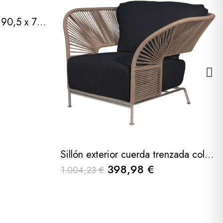
Sillón exterior gris 75,5 x 90,5 x 78.5cm
Sillón exterior cuerda trenzada color arena - tela gris antracita 119x90x72cm
398,98 €
1.004,23 €