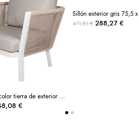
288,27 €
411,81 €
Sillón sofia color tierra de exterior de aluminio y cuerda entrelazada 92x52x70cm
48,08 €