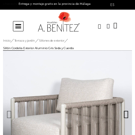
Entrega y montaje gratis en la provincia de Málaga
ES
Inicio
Terraza y jardín
Sillones de exterior
Sillón Cordelia Exterior Aluminio Gris Seda y Cuerda