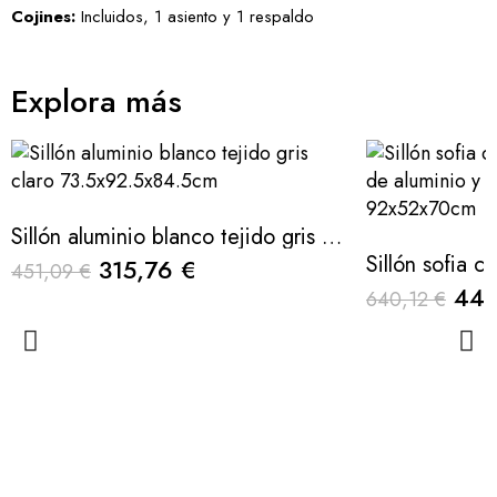
Cojines:
Incluidos, 1 asiento y 1 respaldo
Explora más
Sillón aluminio blanco tejido gris claro 73.5x92.5x84.5cm
315,76 €
451,09 €
448
640,12 €