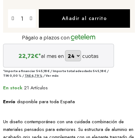
Añadir al carrito
Págalo a plazos con
22,72
€*
al mes en
cuotas
*Importe a financiar
545,18 €
/
Importe total adeudado
545,18 €
/
TIN
0,00 %
/
TAE
6,79 %
/
Ver más
En stock
21 Artículos
Envío
disponible para toda España
Un diseño contemporáneo con una cuidada combinación de
materiales pensados para exteriores. Su estructura de aluminio en
acabado gris seda se complementa con un elegante trenzado de