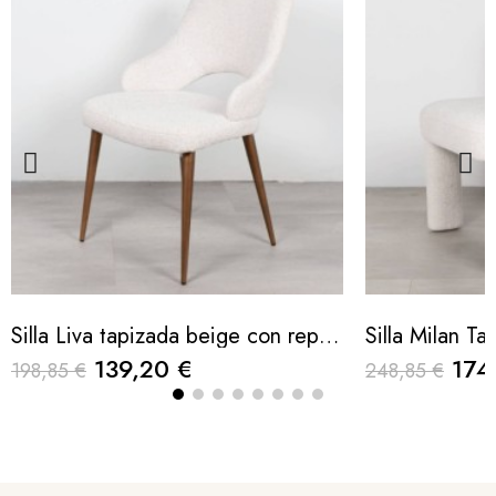
Silla Liva tapizada beige con reposabrazos y patas metálicas
139,20 €
174
198,85 €
248,85 €