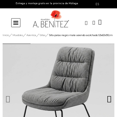
Entrega y montaje gratis en la provincia de Málaga
ES
Inicio
Muebles
Asientos
Sillas
Silla patas negro mate asiendo acolchado 53x63x90cm