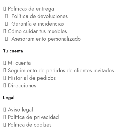
Silla Lounge de fresno y cuerda trenzada
Silla de comedor Nur giratoria tapizada con patas curvadas de madera y respaldo de roble
Silla giratoria Marvin Chenilla marrón y patas de madera de haya 48x48x77cm
Silla de comedor Oreta tapizada en beige con patas en negro
Políticas de entrega
205,84 €
178,47 €
189,00 €
197,64 €
Política de devoluciones
123,50 €
124,93 €
138,35 €
Garantía e incidencias
Cómo cuidar tus muebles
Asesoramiento personalizado
Tu cuenta
Mi cuenta
Seguimiento de pedidos de clientes invitados
Historial de pedidos
Direcciones
Legal
Aviso legal
Política de privacidad
Política de cookies