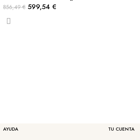
599,54 €
856,49 €
AYUDA
TU CUENTA