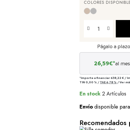
COLORES DISPONIBL
Págalo a plaz
26,59
€*
al mes
*Importe a financiar
638,22 €
/
I
TIN
0,00 %
/
TAE
6,78 %
/
Ver m
En stock
2 Artículos
Envío
disponible par
Recomendados p