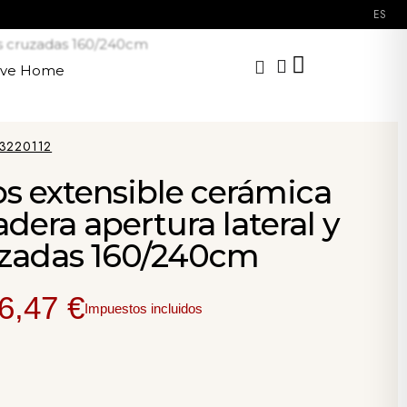
ES
as cruzadas 160/240cm
ave Home
3220112
s extensible cerámica
dera apertura lateral y
uzadas 160/240cm
6,47 €
Impuestos incluidos