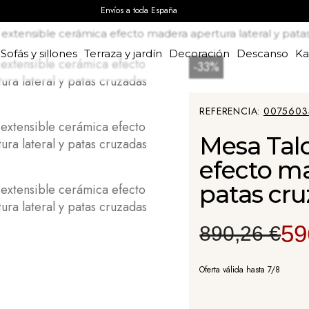
Envíos a toda España
 extensible cerámica efecto madera apertura lateral y pat
Sofás y sillones
Terraza y jardín
Decoración
Descanso
K
-33%
REFERENCIA
0075603
Mesa Talo
efecto ma
patas cr
59
890,26 €
Oferta válida hasta 7/8