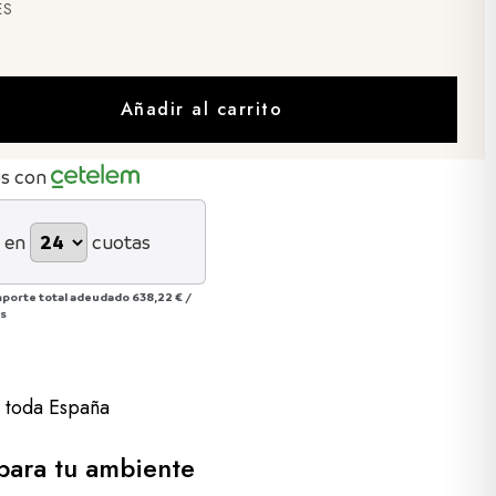
ES
Añadir al carrito
os con
 en
cuotas
mporte total adeudado
638,22 €
/
ás
a toda España
ara tu ambiente