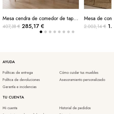
Mesa cendra de comedor de tapa de cristal y patas cruzadas de roble 160x90x75cm
285,17 €
1.
407,38 €
2.003,14 €
AYUDA
Políticas de entrega
Cómo cuidar tus muebles
Política de devoluciones
Asesoramiento personalizado
Garantía e incidencias
TU CUENTA
Mi cuenta
Historial de pedidos