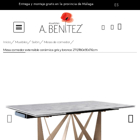
Entrega y montaje gratis en la provincia de Málaga
ES
Inicio
Muebles
Salón
Mesas de comedor
Mesa comedor extensible cerámica gris y bronce 270/180x90x76cm