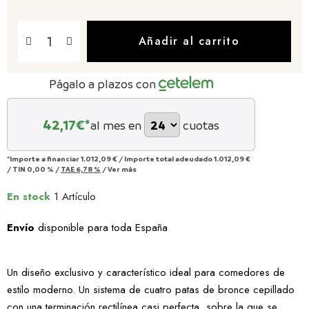
Añadir al carrito
Págalo a plazos con
42,17
€*
al mes en
cuotas
*Importe a financiar
1.012,09 €
/
Importe total adeudado
1.012,09 €
/
TIN
0,00 %
/
TAE
6,78 %
/
Ver más
En stock
1 Artículo
Envío
disponible para toda España
Un diseño exclusivo y característico ideal para comedores de
estilo moderno. Un sistema de cuatro patas de bronce cepillado
con una terminación rectilínea casi perfecta, sobre la que se