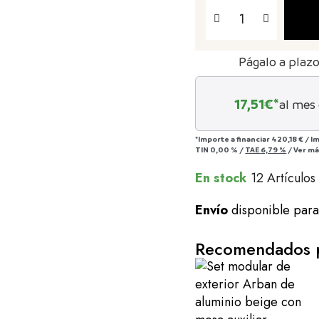
Págalo a plaz
17,51
€*
al mes
*Importe a financiar
420,18 €
/
I
TIN
0,00 %
/
TAE
6,79 %
/
Ver m
En stock
12 Artículos
Envío
disponible par
Recomendados p