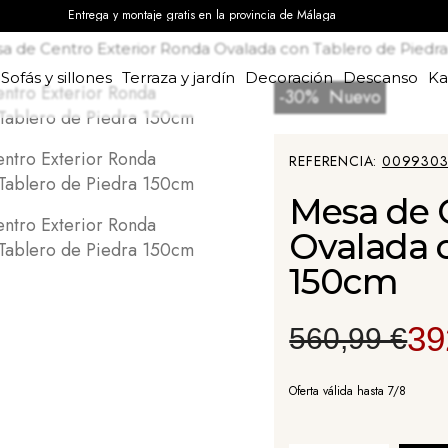
Entrega y montaje gratis en la provincia de Málaga
a de Centro Exterior Ronda Ovalada con Tablero de Piedr
Sofás y sillones
Terraza y jardín
Decoración
Descanso
K
-30%
Nuevo
REFERENCIA
0099303
Mesa de 
Ovalada c
150cm
39
560,99 €
Oferta válida hasta 7/8