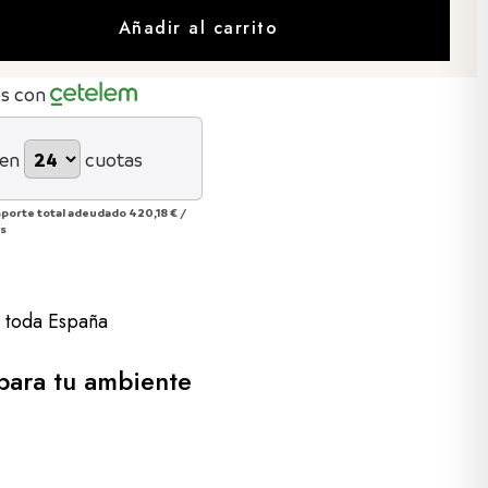
Añadir al carrito
os con
 en
cuotas
mporte total adeudado
420,18 €
/
ás
a toda España
ara tu ambiente