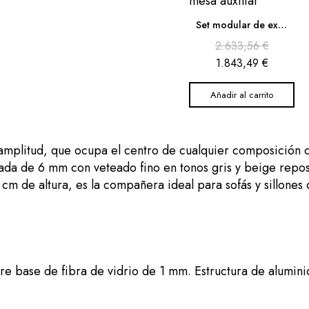
Set modular de exterior Arban de aluminio beige con mesa auxiliar
2.633,56 €
1.843,49 €
Añadir al carrito
mplitud, que ocupa el centro de cualquier composición de 
zada de 6 mm con veteado fino en tonos gris y beige repos
cm de altura, es la compañera ideal para sofás y sillones
e base de fibra de vidrio de 1 mm. Estructura de alumin