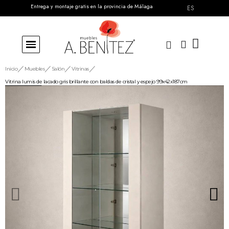
Entrega y montaje gratis en la provincia de Málaga
ES
Inicio
Muebles
Salón
Vitrinas
Vitrina lumis de lacado gris brillante con baldas de cristal y espejo 99x42x187cm