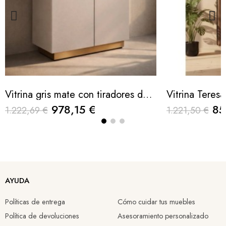
Vitrina gris mate con tiradores de diseño 180x42x120cm
978,15 €
85
1.222,69 €
1.221,50 €
AYUDA
Políticas de entrega
Cómo cuidar tus muebles
Política de devoluciones
Asesoramiento personalizado