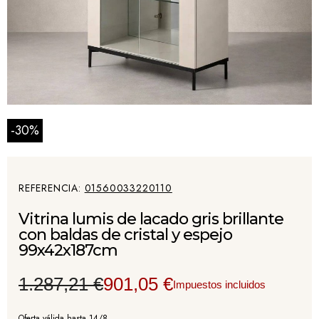
-30%
REFERENCIA
01560033220110
Vitrina lumis de lacado gris brillante
con baldas de cristal y espejo
99x42x187cm
1.287,21 €
901,05 €
Impuestos incluidos
Oferta válida hasta 14/8