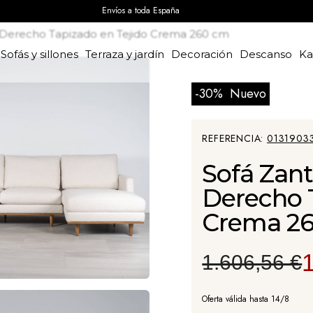
Envíos a toda España
 Derecho Tapizado en Tejido Crema 260 cm
Sofás y sillones
Terraza y jardín
Decoración
Descanso
K
-30%
Nuevo
REFERENCIA
0131903
Sofá Zan
Derecho 
Crema 2
1.606,56 €
Oferta válida hasta 14/8