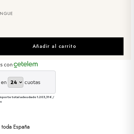
ONGUE
Añadir al carrito
os con
 en
cuotas
mporte total adeudado
1.203,31 €
/
ás
a toda España