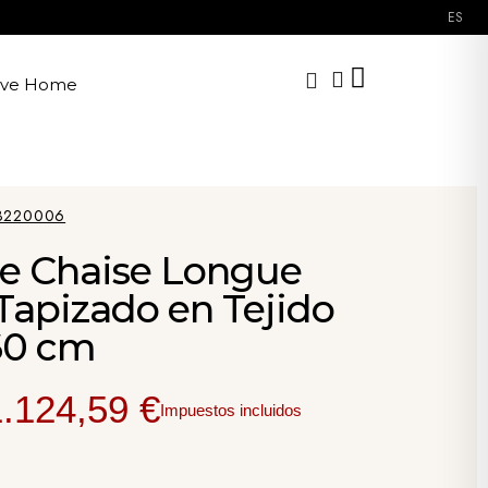
ES
ave Home
3220006
te Chaise Longue
Tapizado en Tejido
60 cm
1.124,59 €
Impuestos incluidos