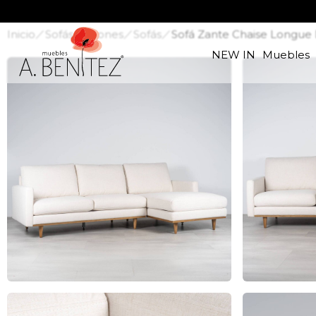
Inicio
Sofás y sillones
Sofás
Sofá Zante Chaise Longue
NEW IN
Muebles