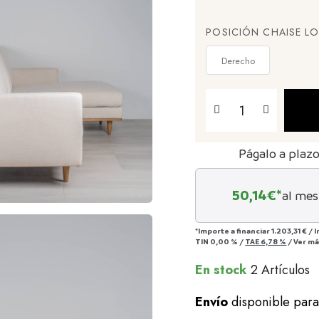
POSICIÓN CHAISE L
Derecho
Págalo a plaz
50,14
€*
al mes
*Importe a financiar
1.203,31 €
/
I
TIN
0,00 %
/
TAE
6,78 %
/
Ver m
En stock
2 Artículos
Envío
disponible par