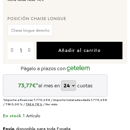
POSICIÓN CHAISE LONGUE
Chaise longue derecho
Añadir al carrito
Págalo a plazos con
73,77
€*
al mes en
cuotas
*Importe a financiar
1.770,49 €
/
Importe total adeudado
1.770,49 €
/
TIN
0,00 %
/
TAE
6,78 %
/
Ver más
En stock
1 Artículo
Envío
disponible para toda España