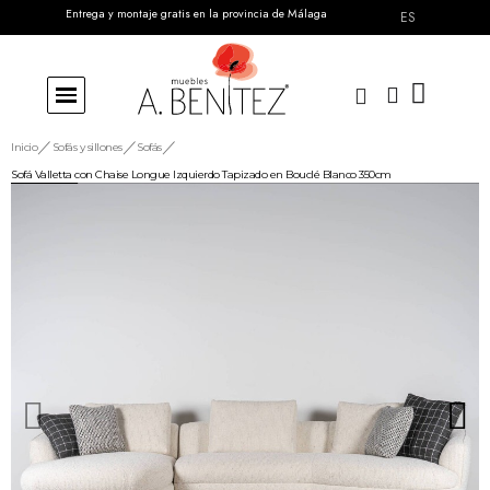
Entrega y montaje gratis en la provincia de Málaga
ES
Inicio
Sofás y sillones
Sofás
Sofá Valletta con Chaise Longue Izquierdo Tapizado en Bouclé Blanco 350cm