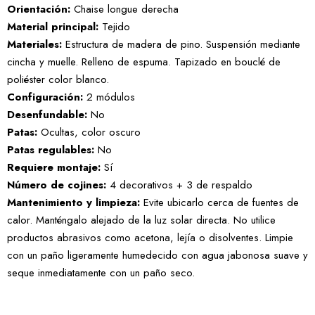
Orientación:
Chaise longue derecha
Material principal:
Tejido
Materiales:
Estructura de madera de pino. Suspensión mediante
cincha y muelle. Relleno de espuma. Tapizado en bouclé de
poliéster color blanco.
Configuración:
2 módulos
Desenfundable:
No
Patas:
Ocultas, color oscuro
Patas regulables:
No
Requiere montaje:
Sí
Número de cojines:
4 decorativos + 3 de respaldo
Mantenimiento y limpieza:
Evite ubicarlo cerca de fuentes de
calor. Manténgalo alejado de la luz solar directa. No utilice
productos abrasivos como acetona, lejía o disolventes. Limpie
con un paño ligeramente humedecido con agua jabonosa suave y
seque inmediatamente con un paño seco.