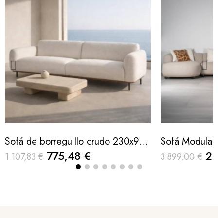
Sofá de borreguillo crudo 230x95x83cm
775,48 €
2.
1.107,83 €
3.899,00 €