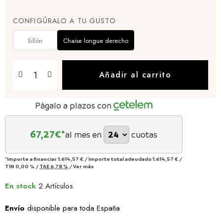
CONFIGÚRALO A TU GUSTO
Sillón
Chaise longue derecho
Añadir al carrito
Págalo a plazos con
67,27
€*
al mes en
cuotas
*Importe a financiar
1.614,57 €
/
Importe total adeudado
1.614,57 €
/
TIN
0,00 %
/
TAE
6,78 %
/
Ver más
En stock
2 Artículos
Envío
disponible para toda España