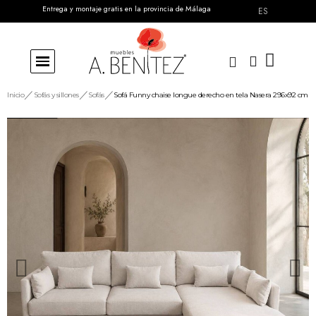
Entrega y montaje gratis en la provincia de Málaga
ES
Inicio
Sofás y sillones
Sofás
Sofá Funny chaise longue derecho en tela Nasera 296x92 cm