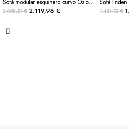
Sofá modular esquinero curvo Oslo en L chaiselongue derecho
2.119,96 €
1
3.028,51 €
1.431,73 €