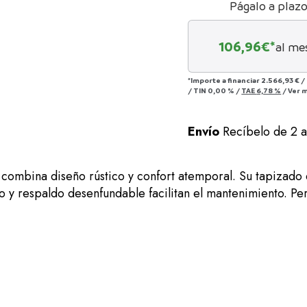
Págalo a plaz
106,96
€*
al me
*Importe a financiar
2.566,93 €
/
/
TIN
0,00 %
/
TAE
6,78 %
/
Ver 
Envío
Recíbelo de 2 
combina diseño rústico y confort atemporal. Su tapizado e
nto y respaldo desenfundable facilitan el mantenimiento. 