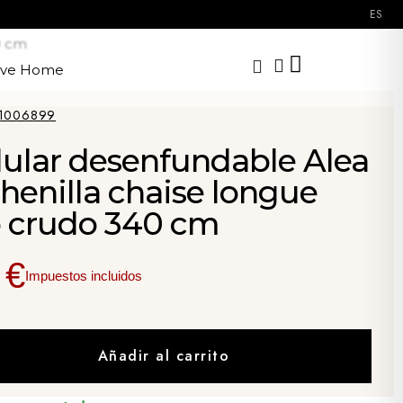
ES
0 cm
ave Home
1006899
ular desenfundable Alea
chenilla chaise longue
o crudo 340 cm
 €
Impuestos incluidos
Añadir al carrito