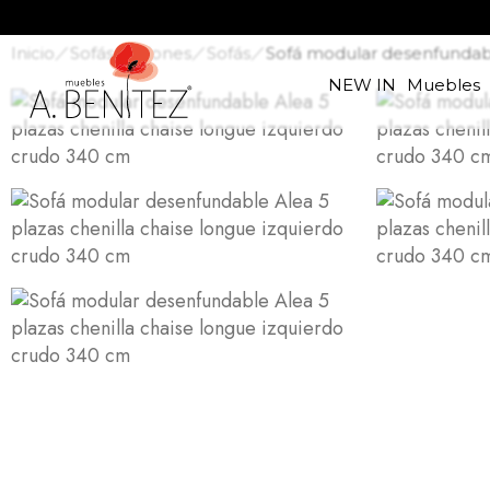
Inicio
Sofás y sillones
Sofás
Sofá modular desenfundabl
NEW IN
Muebles