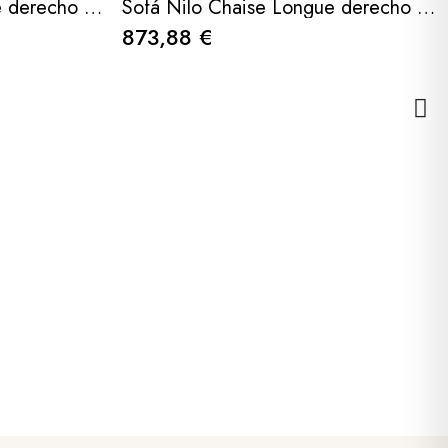
Sofá Funny chaise longue derecho en tela Nasera 296x92 cm
Sofá Nilo Chaise Longue derecho con Deslizantes con Pufs 285cm
873,88 €