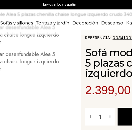
Envíos a toda España
e Alea 5 plazas chenilla chaise longue izquierdo crudo 34
Sofás y sillones
Terraza y jardín
Decoración
Descanso
K
REFERENCIA
0054100
Sofá mod
5 plazas 
izquierd
2.399,00