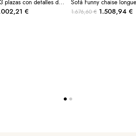
Sofá linden 3 plazas con detalles de chapa de nogal 230x93x71cm
.002,21 €
1.508,94 €
1.676,60 €