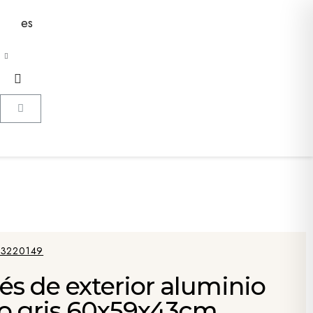
es
3220149
s de exterior aluminio
do gris 60x59x43cm