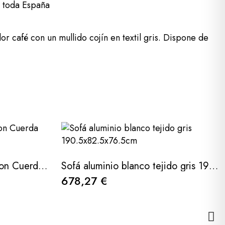
a toda España
 café con un mullido cojín en textil gris. Dispone de
Sillón de Terraza Kafue con Cuerda Olefín Marrón Chocolate
Sofá aluminio blanco tejido gris 190.5x82.5x76.5cm
678,27 €