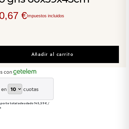
0,67 €
Impuestos incluidos
Añadir al carrito
os con
 en
cuotas
mporte total adeudado
145,59 €
/
s