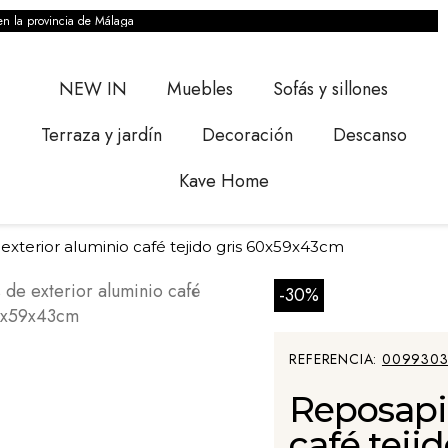
en la provincia de Málaga
NEW IN
Muebles
Sofás y sillones
Terraza y jardín
Decoración
Descanso
Kave Home
exterior aluminio café tejido gris 60x59x43cm
-30%
REFERENCIA
0099303
Reposapié
café teji