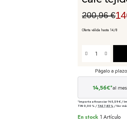
14
200,96 €
Oferta válida hasta 14/8
Págalo a plaz
14,56
€*
al mes
*Importe a financiar
145,59 €
/
I
TIN
0,00 %
/
TAE
7,83 %
/
Ver má
En stock
1 Artículo