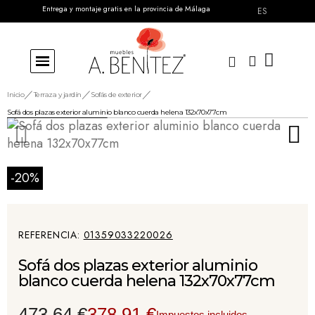
Entrega y montaje gratis en la provincia de Málaga
ES
Inicio
Terraza y jardín
Sofás de exterior
Sofá dos plazas exterior aluminio blanco cuerda helena 132x70x77cm
-20%
REFERENCIA
01359033220026
Sofá dos plazas exterior aluminio
blanco cuerda helena 132x70x77cm
473,64 €
378,91 €
Impuestos incluidos