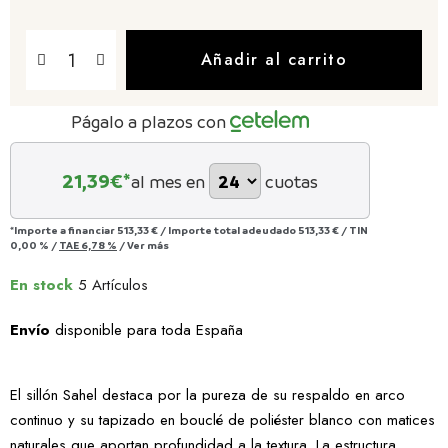
Añadir al carrito
Págalo a plazos con
21,39
€*
al mes en
cuotas
*Importe a financiar
513,33 €
/
Importe total adeudado
513,33 €
/
TIN
0,00 %
/
TAE
6,78 %
/
Ver más
En stock
5 Artículos
Envío
disponible para toda España
El sillón Sahel destaca por la pureza de su respaldo en arco
continuo y su tapizado en bouclé de poliéster blanco con matices
naturales que aportan profundidad a la textura. La estructura