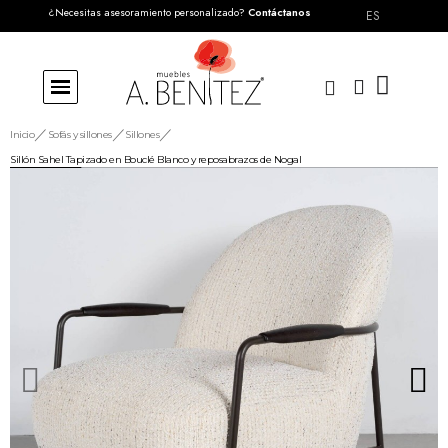
¿Necesitas asesoramiento personalizado?
Contáctanos
ES
Inicio
Sofás y sillones
Sillones
Sillón Sahel Tapizado en Bouclé Blanco y reposabrazos de Nogal