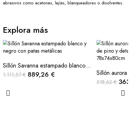
abrasivos como acetonas, lejías, blanqueadores o disolventes.
Explora más
Sillón Savanna estampado blanco y negro con patas metálicas
889,26 €
1.111,57 €
363
518,62 €