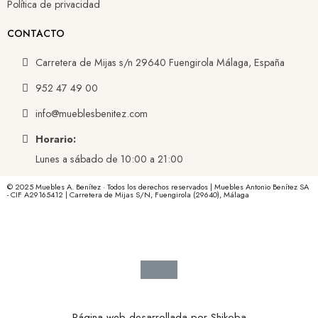
Política de privacidad
CONTACTO
Carretera de Mijas s/n 29640 Fuengirola Málaga, España
952 47 49 00
info@mueblesbenitez.com
Horario:
Lunes a sábado de 10:00 a 21:00
© 2025 Muebles A. Benítez · Todos los derechos reservados | Muebles Antonio Benítez SA
- CIF A29165412 | Carretera de Mijas S/N, Fuengirola (29640), Málaga
Página web desarrollada por
Shikoba