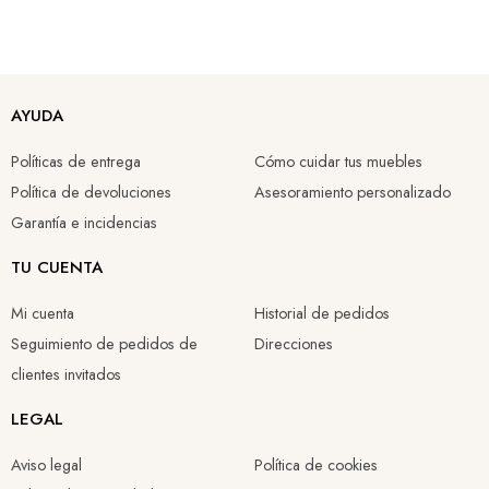
Silla de comedor polipiel gris piedra - acero cepillado 50x58x90cm
Silla comedor tapizado beige - patas metálicas color negro 47x52x85cm
Silla Amara bouclé beige con patas en bronce cepillado
Silla arden diseño rombos beige con patas de hierro 47x59x89cm
AYUDA
191,78 €
106,05 €
199,64 €
94,50 €
Políticas de entrega
Cómo cuidar tus muebles
134,25 €
74,24 €
139,75 €
66,15 €
Política de devoluciones
Asesoramiento personalizado
Garantía e incidencias
TU CUENTA
Mi cuenta
Historial de pedidos
Seguimiento de pedidos de
Direcciones
clientes invitados
LEGAL
Aviso legal
Política de cookies