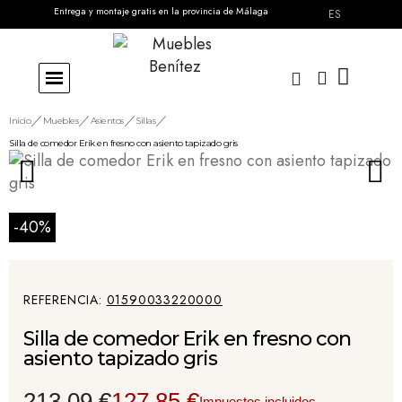
Entrega y montaje gratis en la provincia de Málaga
ES
Inicio
Muebles
Asientos
Sillas
Silla de comedor Erik en fresno con asiento tapizado gris
-40%
REFERENCIA
01590033220000
Silla de comedor Erik en fresno con
asiento tapizado gris
213,09 €
127,85 €
Impuestos incluidos