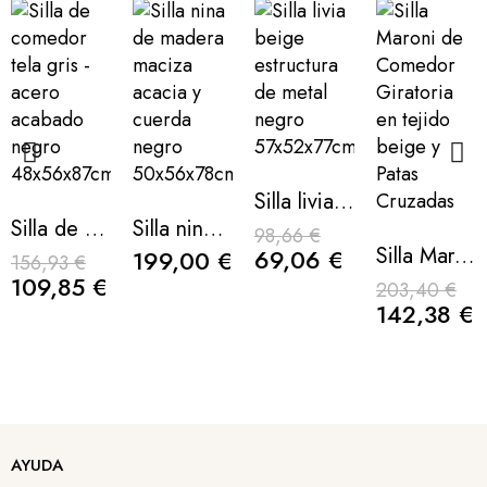
Silla livia beige estructura de metal negro 57x52x77cm
Silla de comedor tela gris - acero acabado negro 48x56x87cm
Silla nina de madera maciza acacia y cuerda negro 50x56x78cm
98,66 €
Silla Maroni de Comedor Giratoria en tejido beige y Patas Cruzadas
69,06 €
199,00 €
156,93 €
109,85 €
203,40 €
142,38 €
Silla curva Tove de madera contrachapada roble 55x50x74cm
Silla evora beige con patas de hierro roble 49x58x87cm
Silla giratoria swirl con patas cruzadas de fresno 61x56x87cm
Silla Eilo de chapa de nogal y tapizado bouclé blanco 69x52x73cm
AYUDA