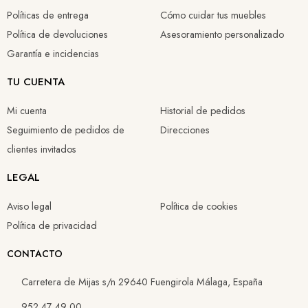
155,40 €
91,95 €
226,60 €
138,73 €
Políticas de entrega
Cómo cuidar tus muebles
108,78 €
64,37 €
158,62 €
97,11 €
Política de devoluciones
Asesoramiento personalizado
Garantía e incidencias
TU CUENTA
Mi cuenta
Historial de pedidos
Seguimiento de pedidos de
Direcciones
clientes invitados
LEGAL
Aviso legal
Política de cookies
Política de privacidad
CONTACTO
Carretera de Mijas s/n 29640 Fuengirola Málaga, España
952 47 49 00