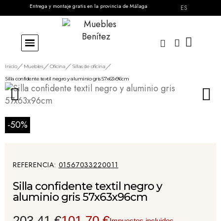
Entrega y montaje gratis en la provincia de Málaga
ES
Inicio
Muebles
Oficina
Sillas de oficina
Silla confidente textil negro y aluminio gris 57x63x96cm
-50%
REFERENCIA
01567033220011
Silla confidente textil negro y
aluminio gris 57x63x96cm
203,41 €
101,70 €
Impuestos incluidos