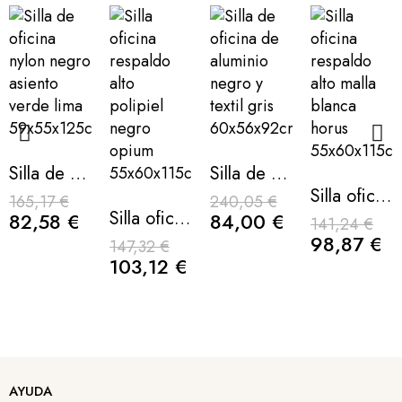
Silla de oficina nylon negro asiento verde lima 59x55x125cm
Silla de oficina de aluminio negro y textil gris 60x56x92cm
Silla oficina respaldo alto malla blanca horus 55x60x115cm
165,17 €
240,05 €
Silla oficina respaldo alto polipiel negro opium 55x60x115cm
82,58 €
84,00 €
141,24 €
98,87 €
147,32 €
103,12 €
Silla oficina estructura nylon negro asiento azul respaldo blanco 63x55x101cm
Silla de oficina estructura nylon negro respaldo azul asiento gris 64x58x107cm
Silla de oficina de aluminio blanco y textil gris claro 60x56x92cm
Silla de oficina metal blanco y textil gris 57x63x88cm
AYUDA