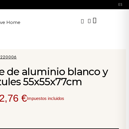
ES
ave Home
3220006
ple de aluminio blanco y
azules 55x55x77cm
2,76 €
Impuestos incluidos