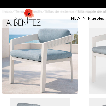
Inicio
Terraza y jardín
Sillas de exterior
Silla ripple de
NEW IN
Muebles