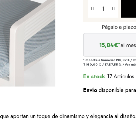
Págalo a plaz
15,84
€*
al mes
*Importe a financiar
190,07 €
/
I
TIN
0,00 %
/
TAE
7,55 %
/
Ver má
En stock
17 Artículos
Envío
disponible par
que aportan un toque de dinamismo y elegancia al diseño