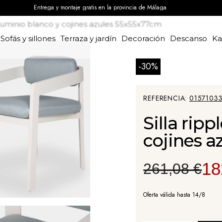
Entrega y montaje gratis en la provincia de Málaga
 aluminio blanco y cojines azules 55x55x77cm
Sofás y sillones
Terraza y jardín
Decoración
Descanso
K
-30%
REFERENCIA
0157103
Silla rip
cojines 
18
261,08 €
Oferta válida hasta 14/8