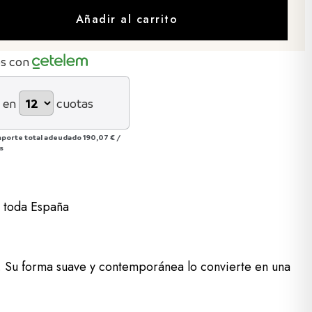
Añadir al carrito
os con
 en
cuotas
mporte total adeudado
190,07 €
/
s
a toda España
. Su forma suave y contemporánea lo convierte en una