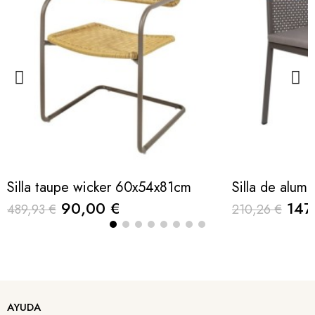
Silla taupe wicker 60x54x81cm
90,00 €
147
489,93 €
210,26 €
AYUDA