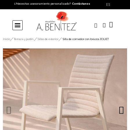
¿Necesitas asesoramiento personalizado?
Contáctanos
ES
Inicio
Terraza y jardín
Sillas de exterior
Silla de comedor con brazos JOLIET