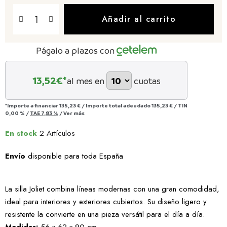
Añadir al carrito
Págalo a plazos con
13,52
€*
al mes en
cuotas
*Importe a financiar
135,23 €
/
Importe total adeudado
135,23 €
/
TIN
0,00 %
/
TAE
7,83 %
/
Ver más
En stock
2 Artículos
Envío
disponible para toda España
La silla Joliet combina líneas modernas con una gran comodidad,
ideal para interiores y exteriores cubiertos. Su diseño ligero y
resistente la convierte en una pieza versátil para el día a día.