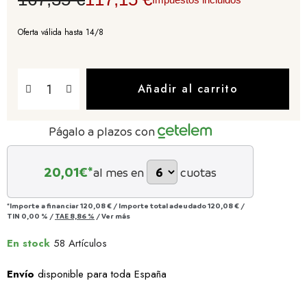
Oferta válida hasta 14/8
Añadir al carrito
Págalo a plazos con
20,01
€*
al mes en
cuotas
*Importe a financiar
120,08 €
/
Importe total adeudado
120,08 €
/
TIN
0,00 %
/
TAE
8,86 %
/
Ver más
En stock
58 Artículos
Envío
disponible para toda España