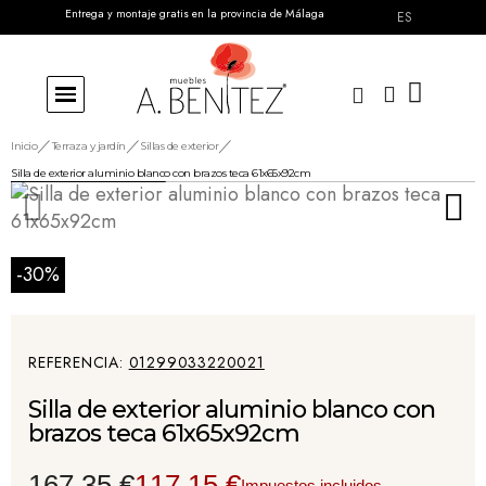
Entrega y montaje gratis en la provincia de Málaga
ES
Inicio
Terraza y jardín
Sillas de exterior
Silla de exterior aluminio blanco con brazos teca 61x65x92cm
-30%
REFERENCIA
01299033220021
Silla de exterior aluminio blanco con
brazos teca 61x65x92cm
167,35 €
117,15 €
Impuestos incluidos