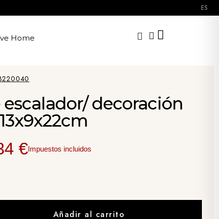
ES
ave Home
3220040
 escalador/ decoración
 13x9x22cm
34 €
Impuestos incluidos
Añadir al carrito