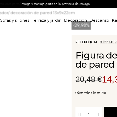
Entrega y montaje gratis en la provincia de Málaga
lador/ decoración de pared 13x9x22cm
Sofás y sillones
Terraza y jardín
Decoración
Descanso
K
-29,98%
REFERENCIA
0155403
Figura de
de pared
14,
20,48 €
Oferta válida hasta 7/8