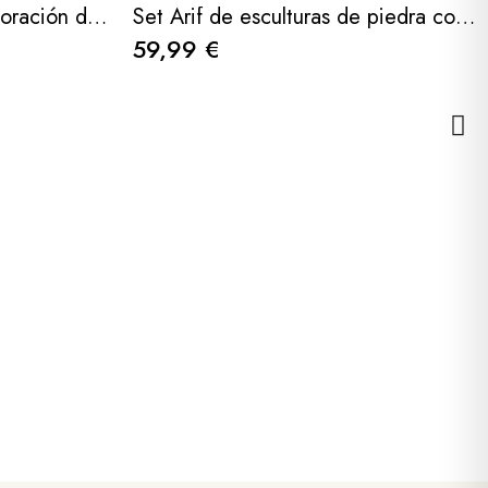
Figura de escalador/ decoración de pared 14x7x25,7cm
Set Arif de esculturas de piedra con acabado beige y negro 12 cm / 23 cm
59,99 €