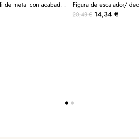
Bandeja Kaili de metal con acabado pintado beige
14,34 €
20,48 €