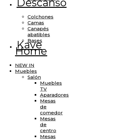
Descanso
Colchones
Camas
Canapés
abatibles
Bases
Kave
Home
NEW IN
Muebles
Salón
Muebles
TV
Aparadores
Mesas
de
comedor
Mesas
de
centro
Mesas