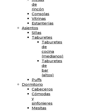
de
rincón
Consolas
Vitrinas
Estanterías
Asientos
Sillas
Taburetes
Taburetes
de
cocina
(medianos)
Taburetes
de
bar
(altos)
Puffs
Dormitorio
Cabeceros
Cómodas
y
sinfonieres
Mesitas