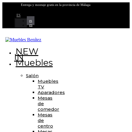
Entrega y montaje gratis en la provincia de Málaga
Envíos a toda España
ES
es
en
NEW
IN
Muebles
Salón
Muebles
TV
Aparadores
Mesas
de
comedor
Mesas
de
centro
Mesas