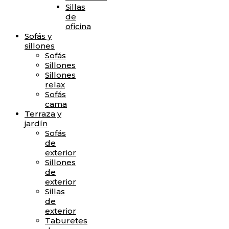
Sillas
de
oficina
Sofás y
sillones
Sofás
Sillones
Sillones
relax
Sofás
cama
Terraza y
jardín
Sofás
de
exterior
Sillones
de
exterior
Sillas
de
exterior
Taburetes