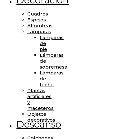
Decoración
Cuadros
Espejos
Alfombras
Lámparas
Lámparas
de
pie
Lámparas
de
sobremesa
Lámparas
de
techo
Plantas
artificiales
y
maceteros
Objetos
decorativos
Descanso
Colchones