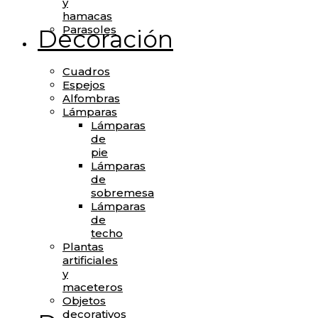
y
hamacas
Parasoles
Decoración
Cuadros
Espejos
Alfombras
Lámparas
Lámparas
de
pie
Lámparas
de
sobremesa
Lámparas
de
techo
Plantas
artificiales
y
maceteros
Objetos
decorativos