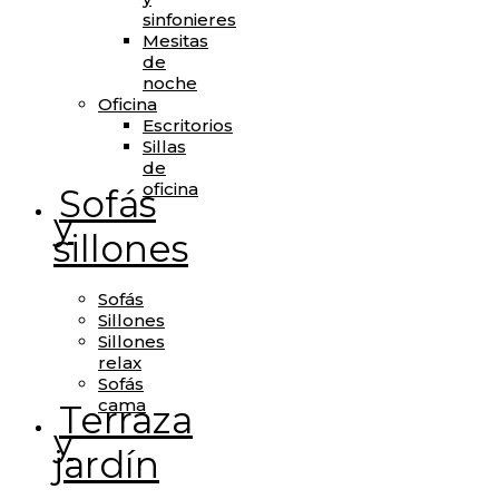
sinfonieres
Mesitas
de
noche
Oficina
Escritorios
Sillas
de
oficina
Sofás
y
sillones
Sofás
Sillones
Sillones
relax
Sofás
cama
Terraza
y
jardín