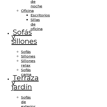
de
noche
Oficina
Escritorios
Sillas
de
oficina
Sofás
y
sillones
Sofás
Sillones
Sillones
relax
Sofás
cama
Terraza
y
jardín
Sofás
de
exterior