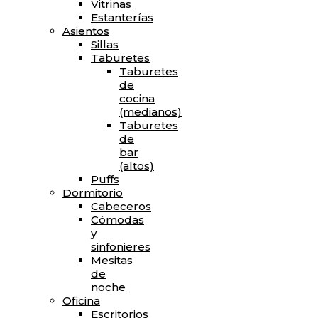
Vitrinas
Estanterías
Asientos
Sillas
Taburetes
Taburetes
de
cocina
(medianos)
Taburetes
de
bar
(altos)
Puffs
Dormitorio
Cabeceros
Cómodas
y
sinfonieres
Mesitas
de
noche
Oficina
Escritorios