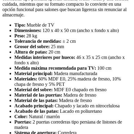
cuidada, mientras que su formato compacto lo convierte en una
opción funcional para salones que buscan ligereza sin renunciar al
almacenaje.
Tipo:
Mueble de TV
Dimensiones:
120 x 40 x 50 cm (ancho x fondo x alto)
Peso:
28 kg
Tolerancia de medidas:
± 2 cm
Grosor del sobre:
25 mm
Altura de patas:
20 cm
Medidas interiores por hueco:
46 x 35 x 25 cm (ancho x
fondo x alto)
Medida máxima recomendada para TV:
100 cm
Material principal:
Madera manufacturada
Materiales:
60% MDF E0, 25% madera de fresno, 10%
chapa de fresno y 5% PET
Material del sobre:
MDF E0 chapado en fresno
Material de las puertas:
Madera de fresno
Material de las patas:
Madera de fresno
Acabado principal:
Chapado y lacado en nitrocelulosa
Acabado de las patas:
Lacado en poliuretano
Color:
Natural / marrón
Puertas:
2 puertas correderas tipo persiana de listones de
madera
Sistema de apertura:
Corredera