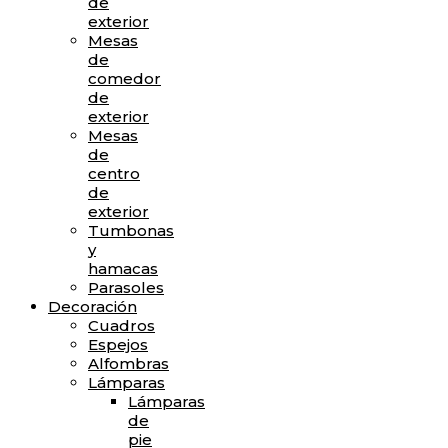
de
exterior
Mesas
de
comedor
de
exterior
Mesas
de
centro
de
exterior
Tumbonas
y
hamacas
Parasoles
Decoración
Cuadros
Espejos
Alfombras
Lámparas
Lámparas
de
pie