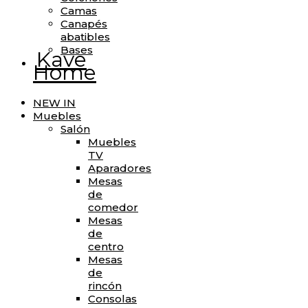
Camas
Canapés
abatibles
Bases
Kave
Home
NEW IN
Muebles
Salón
Muebles
TV
Aparadores
Mesas
de
comedor
Mesas
de
centro
Mesas
de
rincón
Consolas