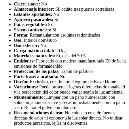
Cierre suave:
No
Almacenaje interior:
Sí, oculto tras puertas correderas
Estantes ajustables:
No
Agujero pasacables:
Sí
Patas regulables:
Sí
Sistema antivuelco:
Sí
Forma:
Rectangular con esquinas redondeadas
Uso:
Interior doméstico
Uso exterior:
No
Carga máxima total:
50 kg
Materiales naturales:
Sí, más del 50%
Emisiones:
Fabricado con madera manufacturada E0 de bajas
emisiones de formaldehído
Protección de las patas:
Tapón de plástico
Parte trasera acabada:
No
Diseño:
Exclusivo, creado por el equipo de Kave Home
Variaciones:
Puede presentar ligeras diferencias de tonalidad
y la percepción del color puede variar según la luz ambiental
Mantenimiento:
Limpiar con un paño humedecido con
solución jabonosa suave y secar inmediatamente con un paño
seco. Retirar el polvo con plumero.
Recomendaciones de uso:
No colocar cerca de fuentes
directas de calor ni exponer a la luz solar directa. No utilizar
productos abrasivos, lejías ni disolventes.