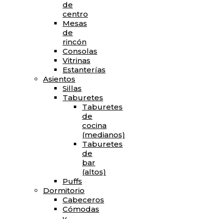
de
centro
Mesas
de
rincón
Consolas
Vitrinas
Estanterías
Asientos
Sillas
Taburetes
Taburetes
de
cocina
(medianos)
Taburetes
de
bar
(altos)
Puffs
Dormitorio
Cabeceros
Cómodas
y