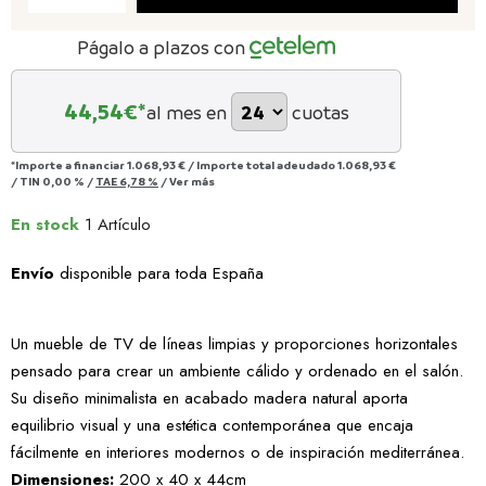
Págalo a plazos con
44,54
€*
al mes en
cuotas
*Importe a financiar
1.068,93 €
/
Importe total adeudado
1.068,93 €
/
TIN
0,00 %
/
TAE
6,78 %
/
Ver más
En stock
1 Artículo
Envío
disponible para toda España
Un mueble de TV de líneas limpias y proporciones horizontales
pensado para crear un ambiente cálido y ordenado en el salón.
Su diseño minimalista en acabado madera natural aporta
equilibrio visual y una estética contemporánea que encaja
fácilmente en interiores modernos o de inspiración mediterránea.
Dimensiones:
200 x 40 x 44cm