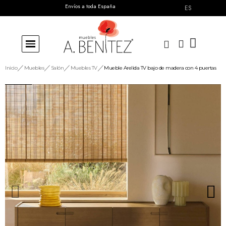
Envíos a toda España
ES
Inicio
Muebles
Salón
Muebles TV
Mueble Arelida TV bajo de madera con 4 puertas