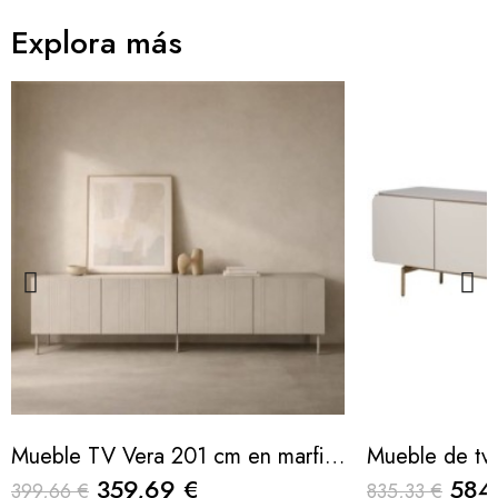
Explora más
Mueble TV Vera 201 cm en marfil mate texturizado
359,69 €
584
399,66 €
835,33 €