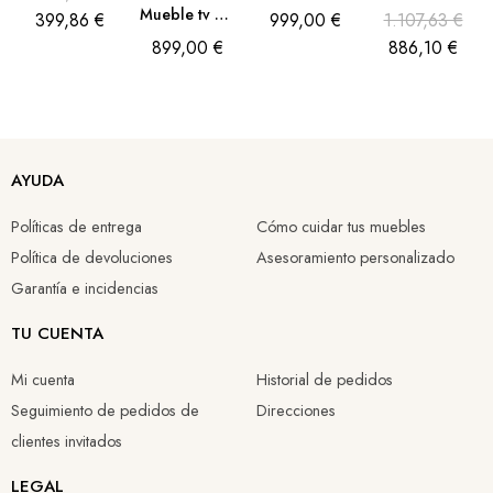
Mueble tv mailen 2 puertas en chapa de fresno 200x40x50cm
399,86 €
999,00 €
1.107,63 €
899,00 €
886,10 €
AYUDA
Mueble de tv beige lacado mate con detalles en nogal 184x42x61cm
Mueble TV Stedio crudo beige con patas de metal 180 cm
Mueble TV Jade Acabado Roble Acanalado y Patas Negras 200 cm
Mueble TV Kael de Chapa de Nogal con ondulaciones y patas de metal negro 197 cm
Políticas de entrega
Cómo cuidar tus muebles
835,33 €
630,58 €
559,27 €
781,89 €
Política de devoluciones
Asesoramiento personalizado
584,73 €
441,41 €
391,49 €
547,32 €
Garantía e incidencias
TU CUENTA
Mi cuenta
Historial de pedidos
Seguimiento de pedidos de
Direcciones
clientes invitados
LEGAL