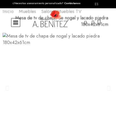
¿Necesitas asesoramiento personalizado?
Contáctanos
ES
Inicio
Muebles
Salón
Muebles TV
Mesa de tv de chapa de nogal y lacado piedra
180x42x61cm