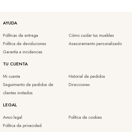
Mesa redonda naiad de cerámica con base en forma de gota 135x76cm
Mesa litto de chapa de nogal 200x100x75cm
Mesa comedor tapa dm estampado madera gris y patas negras 180x90x75cm
Mesa deyanira de roble 200x100x76cm
AYUDA
1.199,00 €
839,00 €
1.557,21 €
423,18 €
Políticas de entrega
Cómo cuidar tus muebles
1.090,05 €
190,43 €
Política de devoluciones
Asesoramiento personalizado
Garantía e incidencias
TU CUENTA
Mi cuenta
Historial de pedidos
Seguimiento de pedidos de
Direcciones
clientes invitados
LEGAL
Aviso legal
Política de cookies
Política de privacidad