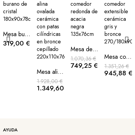
Mesa burano de cristal 180x90x78cm
319,00 €
Mesa de comedor redonda de acacia negra 135x76cm
Mesa comedor extensible cerámica gris y bronce 270/180x90x76cm
1.070,36 €
749,25 €
1.351,26 €
Mesa alina ovalada cerámica con patas cilíndricas en bronce cepillado 220x110x76cm
945,88 €
1.928,00 €
1.349,60 €
Mesa Talos extensible cerámica efecto madera apertura lateral y patas cruzadas 160/240cm
Mesa de comedor de acacia y base de metal negro 160x90x76cm
Mesa de comedor ovalada kaura de cerámica blanca y base de madera nogal 240cm
Mesa de comedor extensible Artavia cerámica efecto piedra con pata de madera natural 180/270cm
AYUDA