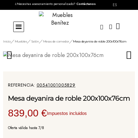
¿Necesitas asesoramiento personalizado?
Contáctanos
ES
Inicio
Muebles
Salón
Mesas de comedor
Mesa deyanira de roble 200x100x76cm
REFERENCIA
00541001005829
Mesa deyanira de roble 200x100x76cm
839,00 €
Impuestos incluidos
Oferta válida hasta 7/8