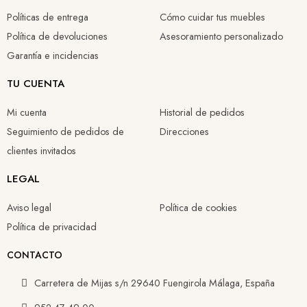
890,26 €
597,04 €
2.003,14 €
1.969,21 €
Políticas de entrega
Cómo cuidar tus muebles
596,47 €
417,93 €
1.402,20 €
1.378,45 
Política de devoluciones
Asesoramiento personalizado
Garantía e incidencias
TU CUENTA
Mi cuenta
Historial de pedidos
Seguimiento de pedidos de
Direcciones
clientes invitados
LEGAL
Aviso legal
Política de cookies
Política de privacidad
CONTACTO
Carretera de Mijas s/n 29640 Fuengirola Málaga, España