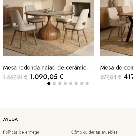
Mesa redonda naiad de cerámica con base en forma de gota 135x76cm
1.090,05 €
417
1.557,21 €
597,04 €
AYUDA
Políticas de entrega
Cómo cuidar tus muebles