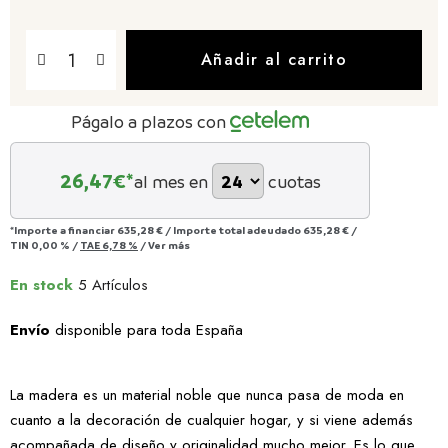
Añadir al carrito
Págalo a plazos con
26,47
€*
al mes en
cuotas
*Importe a financiar
635,28 €
/
Importe total adeudado
635,28 €
/
TIN
0,00 %
/
TAE
6,78 %
/
Ver más
En stock
5 Artículos
Envío
disponible para toda España
La madera es un material noble que nunca pasa de moda en
cuanto a la decoración de cualquier hogar, y si viene además
acompañada de diseño y originalidad mucho mejor. Es lo que