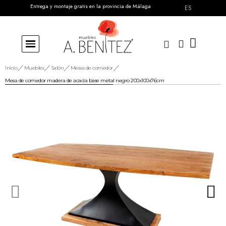
Entrega y montaje gratis en la provincia de Málaga
ES
Inicio
Muebles
Salón
Mesas de comedor
Mesa de comedor madera de acacia base metal negro 200x100x76cm