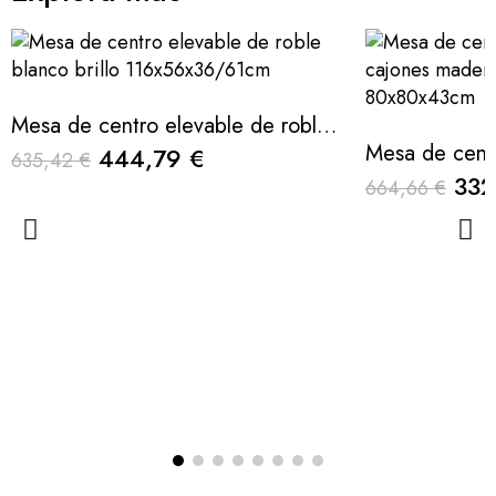
Mesa de centro elevable de roble blanco brillo 116x56x36/61cm
444,79 €
635,42 €
332
664,66 €