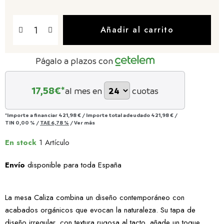
Añadir al carrito
Págalo a plazos con
17,58
€*
al mes en
cuotas
*Importe a financiar
421,98 €
/
Importe total adeudado
421,98 €
/
TIN
0,00 %
/
TAE
6,78 %
/
Ver más
En stock
1 Artículo
Envío
disponible para toda España
La mesa Caliza combina un diseño contemporáneo con
acabados orgánicos que evocan la naturaleza. Su tapa de
diseño irregular, con textura rugosa al tacto, añade un toque