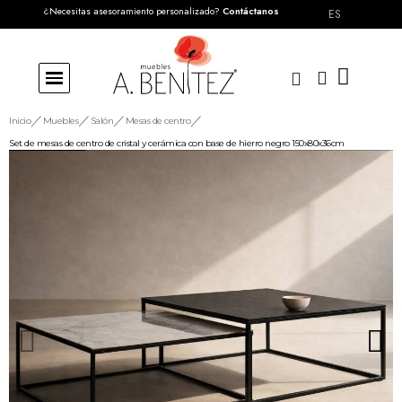
¿Necesitas asesoramiento personalizado?
Contáctanos
ES
Inicio
Muebles
Salón
Mesas de centro
Set de mesas de centro de cristal y cerámica con base de hierro negro 150x80x36cm