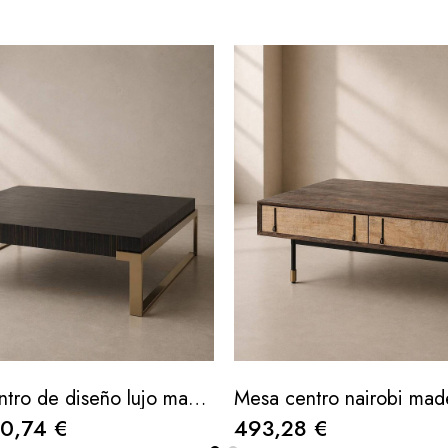
Mesa de centro de diseño lujo madera ébano - patas metálicas oro rosa 120x120x35cm
0,74 €
493,28 €