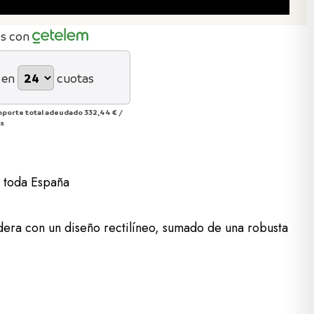
os con
 en
cuotas
mporte total adeudado
332,44 €
/
ás
a toda España
era con un diseño rectilíneo, sumado de una robusta