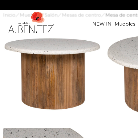
Inicio
Muebles
Salón
Mesas de centro
Mesa de cent
NEW IN
Muebles