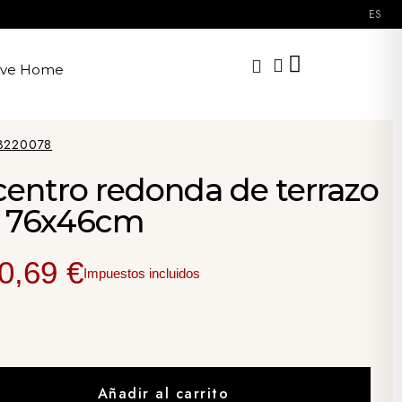
ES
ave Home
3220078
entro redonda de terrazo
a 76x46cm
0,69 €
Impuestos incluidos
Añadir al carrito