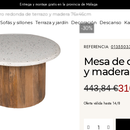
Entrega y montaje gratis en la provincia de Málaga
ro redonda de terrazo y madera 76x46cm
Sofás y sillones
Terraza y jardín
Decoración
Descanso
K
-30%
REFERENCIA
0135503
Mesa de c
y mader
31
443,84 €
Oferta válida hasta 14/8