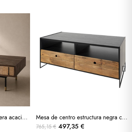
Mesa centro nairobi madera acacia y mango con dos cajones 110x60x36cm
Mesa de centro estructura negra cajones madera de pino reciclado 120x60x49cm
497,35 €
765,15 €