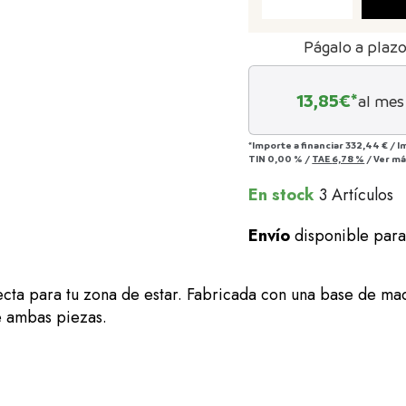
Págalo a plaz
13,85
€*
al mes
*Importe a financiar
332,44 €
/
I
TIN
0,00 %
/
TAE
6,78 %
/
Ver m
En stock
3 Artículos
Envío
disponible par
a para tu zona de estar. Fabricada con una base de mad
e ambas piezas.