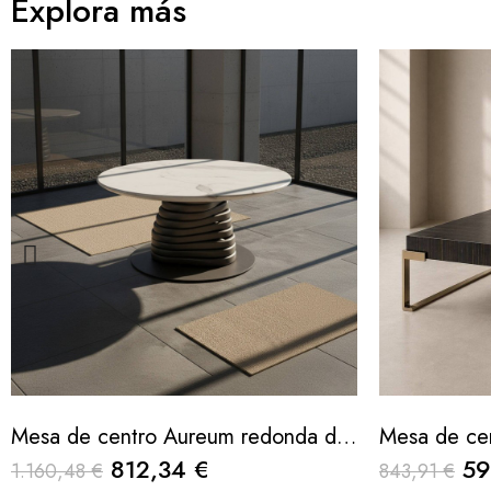
Explora más
Mesa de centro Aureum redonda de mármol blanco y base ondulada
812,34 €
59
1.160,48 €
843,91 €