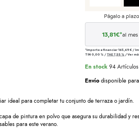
Págalo a plaz
13,81
€*
al mes
*Importe a financiar
165,69 €
/
Im
TIN
0,00 %
/
TAE
7,55 %
/
Ver má
En stock
94 Artículos
Envío
disponible par
ar ideal para completar tu conjunto de terraza o jardín.
capa de pintura en polvo que asegura su durabilidad y res
nsables para este verano.