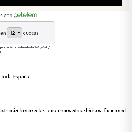
os con
 en
cuotas
porte total adeudado
165,69 €
/
s
a toda España
istencia frente a los fenómenos atmosféricos. Funcional