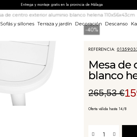
Entrega y montaje gratis en la provincia de Málaga
a de centro exterior aluminio blanco helena 110x56x43cm
Sofás y sillones
Terraza y jardín
Decoración
Descanso
K
-40%
REFERENCIA
0135903
Mesa de c
blanco h
15
265,53 €
Oferta válida hasta 14/8