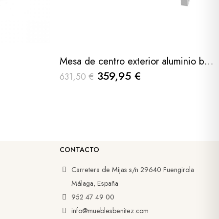
Mesa de centro exterior aluminio blanco y madera de teca soraya 118x70x46cm
359,95 €
631,50 €
CONTACTO
Carretera de Mijas s/n 29640 Fuengirola
Málaga, España
952 47 49 00
info@mueblesbenitez.com