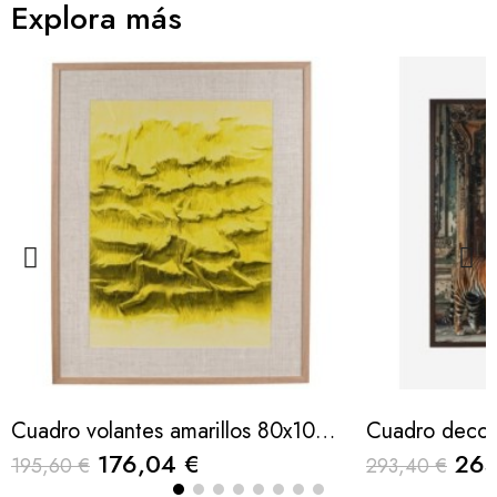
Explora más
Cuadro volantes amarillos 80x100cm
176,04 €
264
195,60 €
293,40 €