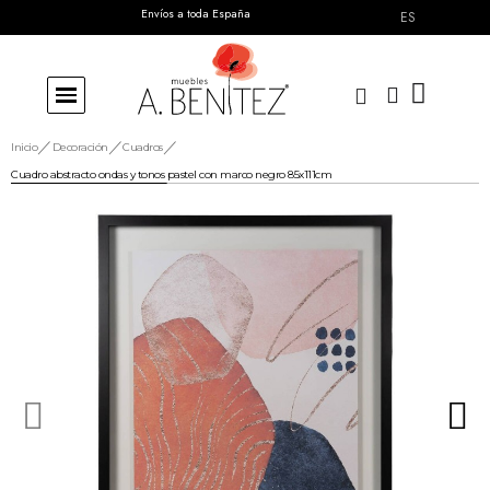
Envíos a toda España
ES
Inicio
Decoración
Cuadros
Cuadro abstracto ondas y tonos pastel con marco negro 85x111cm