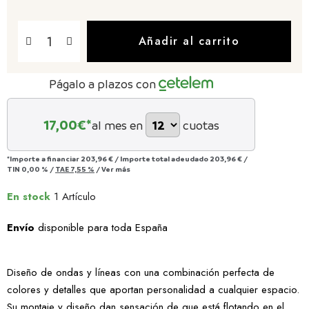
Añadir al carrito
Págalo a plazos con
17,00
€*
al mes en
cuotas
*Importe a financiar
203,96 €
/
Importe total adeudado
203,96 €
/
TIN
0,00 %
/
TAE
7,55 %
/
Ver más
En stock
1 Artículo
Envío
disponible para toda España
Diseño de ondas y líneas con una combinación perfecta de
colores y detalles que aportan personalidad a cualquier espacio.
Su montaje y diseño dan sensación de que está flotando en el