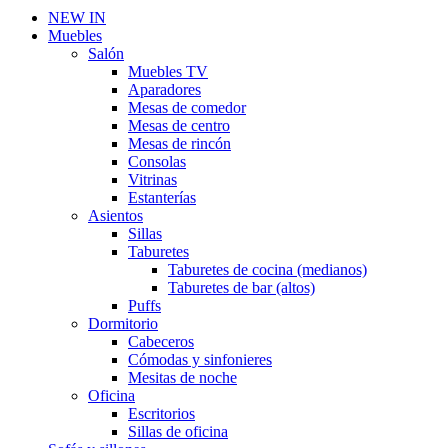
NEW IN
Muebles
Salón
Muebles TV
Aparadores
Mesas de comedor
Mesas de centro
Mesas de rincón
Consolas
Vitrinas
Estanterías
Asientos
Sillas
Taburetes
Taburetes de cocina (medianos)
Taburetes de bar (altos)
Puffs
Dormitorio
Cabeceros
Cómodas y sinfonieres
Mesitas de noche
Oficina
Escritorios
Sillas de oficina