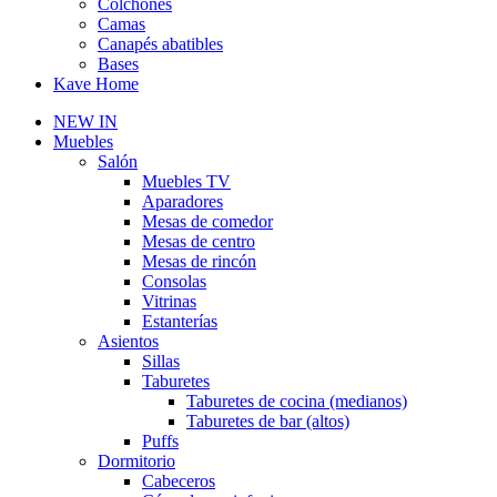
Colchones
Camas
Canapés abatibles
Bases
Kave Home
NEW IN
Muebles
Salón
Muebles TV
Aparadores
Mesas de comedor
Mesas de centro
Mesas de rincón
Consolas
Vitrinas
Estanterías
Asientos
Sillas
Taburetes
Taburetes de cocina (medianos)
Taburetes de bar (altos)
Puffs
Dormitorio
Cabeceros