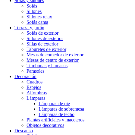
Sofás y sillones
Sofás
Sillones
Sillones relax
Sofás cama
Terraza y jardín
Sofás de exterior
Sillones de exterior
Sillas de exterior
Taburetes de exterior
Mesas de comedor de exterior
Mesas de centro de exterior
Tumbonas y hamacas
Parasoles
Decoración
Cuadros
Espejos
Alfombras
Lámparas
Lámparas de pie
Lámparas de sobremesa
Lámparas de techo
Plantas artificiales y maceteros
Objetos decorativos
Descanso