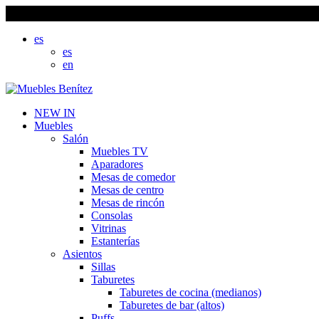
es
es
en
NEW IN
Muebles
Salón
Muebles TV
Aparadores
Mesas de comedor
Mesas de centro
Mesas de rincón
Consolas
Vitrinas
Estanterías
Asientos
Sillas
Taburetes
Taburetes de cocina (medianos)
Taburetes de bar (altos)
Puffs