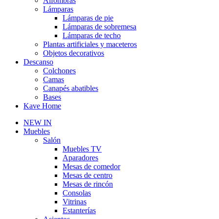
Alfombras
Lámparas
Lámparas de pie
Lámparas de sobremesa
Lámparas de techo
Plantas artificiales y maceteros
Objetos decorativos
Descanso
Colchones
Camas
Canapés abatibles
Bases
Kave Home
NEW IN
Muebles
Salón
Muebles TV
Aparadores
Mesas de comedor
Mesas de centro
Mesas de rincón
Consolas
Vitrinas
Estanterías