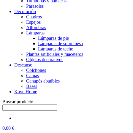
Tumbonas y hamacas
Parasoles
Decoración
Cuadros
Espejos
Alfombras
Lámparas
Lámparas de pie
Lámparas de sobremesa
Lámparas de techo
Plantas artificiales y maceteros
Objetos decorativos
Descanso
Colchones
Camas
Canapés abatibles
Bases
Kave Home
Buscar producto
0,00 €