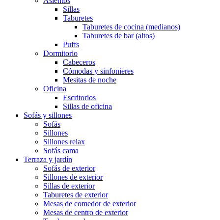
Asientos
Sillas
Taburetes
Taburetes de cocina (medianos)
Taburetes de bar (altos)
Puffs
Dormitorio
Cabeceros
Cómodas y sinfonieres
Mesitas de noche
Oficina
Escritorios
Sillas de oficina
Sofás y sillones
Sofás
Sillones
Sillones relax
Sofás cama
Terraza y jardín
Sofás de exterior
Sillones de exterior
Sillas de exterior
Taburetes de exterior
Mesas de comedor de exterior
Mesas de centro de exterior